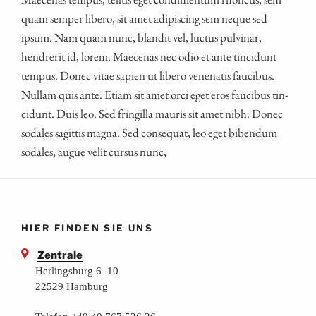
quam sem­per libe­ro, sit amet adi­pi­scing sem neque sed
ipsum. Nam quam nunc, blan­dit vel, luc­tus pul­vi­nar,
hendre­rit id, lorem. Mae­ce­nas nec odio et ante tin­cidunt
tem­pus. Donec vitae sapi­en ut libe­ro venena­tis fau­ci­bus.
Null­am quis ante. Eti­am sit amet orci eget eros fau­ci­bus tin­
cidunt. Duis leo. Sed frin­gil­la mau­ris sit amet nibh. Donec
soda­les sagit­tis magna. Sed con­se­quat, leo eget biben­dum
soda­les, augue velit cur­sus nunc,
HIER FINDEN SIE UNS
Zentrale
Herlingsburg 6–10
22529 Hamburg