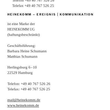
Telefon +49 40 767 526 26
Telefax +49 40 767 526 25
–
|
HEINEKOMM
EREIGNIS
KOMMUNIKATION
ist eine Mar­ke der
HEINEKOMM
UG
(haf­tungs­be­schränkt)
Geschäfts­füh­rung:
Bar­ba­ra Hei­ne Schumann
Mat­thi­as Schumann
Her­lings­burg 6 – 10
22529 Hamburg
Tele­fon: +49 40 767 526 26
Tele­fax: +49 40 767 526 25
mail@heinekomm.de
www.heinekomm.de