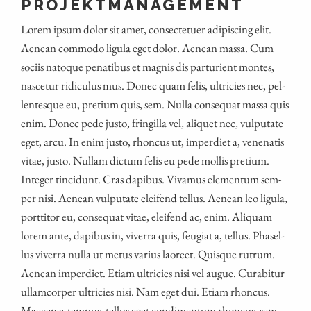
PROJEKTMANAGEMENT
Lorem ipsum dolor sit amet, con­sec­te­tuer adi­pi­scing elit.
Aene­an com­mo­do ligu­la eget dolor. Aene­an mas­sa. Cum
soci­is nato­que pena­ti­bus et mag­nis dis par­tu­ri­ent mon­tes,
nasce­tur ridi­cu­lus mus. Donec quam felis, ultri­ci­es nec, pel­
len­tes­que eu, pre­ti­um quis, sem. Nulla con­se­quat mas­sa quis
enim. Donec pede jus­to, frin­gil­la vel, ali­quet nec, vul­pu­ta­te
eget, arcu. In enim jus­to, rhon­cus ut, imper­diet a, venena­tis
vitae, jus­to. Null­am dic­tum felis eu pede mol­lis pre­ti­um.
Inte­ger tin­cidunt. Cras dapi­bus. Viva­mus ele­mentum sem­
per nisi. Aene­an vul­pu­ta­te eleifend tel­lus. Aene­an leo ligu­la,
port­ti­tor eu, con­se­quat vitae, eleifend ac, enim. Ali­quam
lorem ante, dapi­bus in, viver­ra quis, feu­gi­at a, tel­lus. Pha­sel­
lus viver­ra nulla ut metus vari­us lao­reet. Quis­que rut­rum.
Aene­an imper­diet. Eti­am ultri­ci­es nisi vel augue. Curab­i­tur
ullam­cor­per ultri­ci­es nisi. Nam eget dui. Eti­am rhon­cus.
Mae­ce­nas tem­pus, tel­lus eget con­di­men­tum rhon­cus, sem