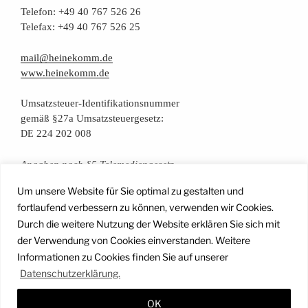
Tele­fon: +49 40 767 526 26
Tele­fax: +49 40 767 526 25
mail@heinekomm.de
www.heinekomm.de
Umsatz­steu­er-Iden­ti­fi­ka­ti­ons­num­mer
gemäß §27a Umsatzsteuergesetz:
224 202 008
DE
Anga­ben nach §5 Telemediengesetz
Um unsere Website für Sie optimal zu gestalten und
Daten­schutz­er­klä­rung
fortlaufend verbessern zu können, verwenden wir Cookies.
Durch die weitere Nutzung der Website erklären Sie sich mit
der Verwendung von Cookies einverstanden. Weitere
Facebook
Instagram
YouTube
Mail
Informationen zu Cookies finden Sie auf unserer
Datenschutzerklärung.
OK