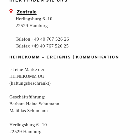
Zentrale
Herlingsburg 6–10
22529 Hamburg
Telefon +49 40 767 526 26
Telefax +49 40 767 526 25
–
|
HEINEKOMM
EREIGNIS
KOMMUNIKATION
ist eine Mar­ke der
HEINEKOMM
UG
(haf­tungs­be­schränkt)
Geschäfts­füh­rung:
Bar­ba­ra Hei­ne Schumann
Mat­thi­as Schumann
Her­lings­burg 6 – 10
22529 Hamburg