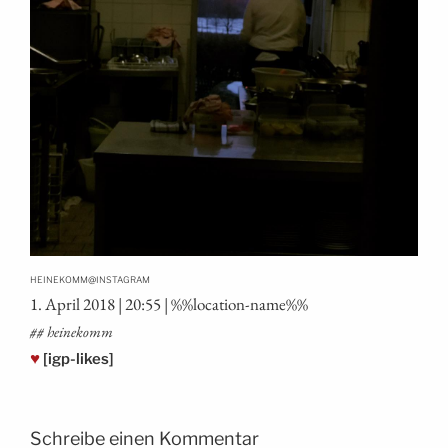
@
HEINEKOMM
INSTAGRAM
1. April 2018 | 20:55 | %%loca­ti­on-name%%
## hei­ne­komm
♥
[igp-likes]
Schreibe einen Kommentar