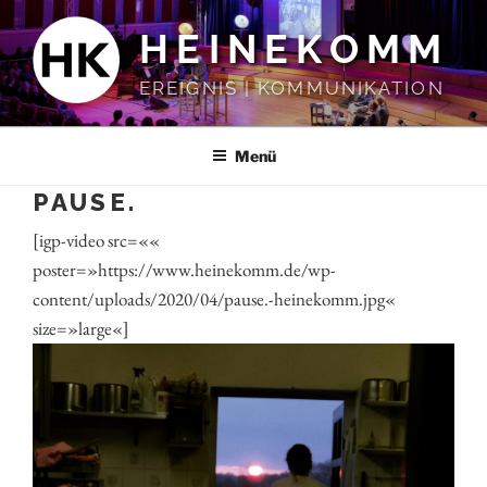
Zum
HEINEKOMM
Inhalt
springen
EREIGNIS | KOMMUNIKATION
Menü
PAUSE.
[igp-video src=««
poster=»https://www.heinekomm.de/wp-
content/uploads/2020/04/pause.-heinekomm.jpg«
size=»large«]