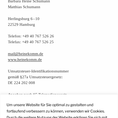
Bar­ba­ra Hei­ne Schumann
Mat­thi­as Schumann
Her­lings­burg 6 – 10
22529 Hamburg
Tele­fon: +49 40 767 526 26
Tele­fax: +49 40 767 526 25
mail@heinekomm.de
www.heinekomm.de
Umsatz­steu­er-Iden­ti­fi­ka­ti­ons­num­mer
gemäß §27a Umsatzsteuergesetz:
224 202 008
DE
Anga­ben nach §5 Telemediengesetz
Um unsere Website für Sie optimal zu gestalten und
Daten­schutz­er­klä­rung
fortlaufend verbessern zu können, verwenden wir Cookies.
Durch die weitere Nutzung der Website erklären Sie sich mit