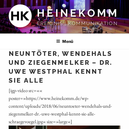
Zum
HEINEKOMM
Inhalt
springen
EREIGNIS | KOMMUNIKATION
Menü
NEUNTÖTER, WENDEHALS
UND ZIEGENMELKER – DR.
UWE WESTPHAL KENNT
SIE ALLE
[igp-video src=««
poster=»https://www.heinekomm.de/wp-
content/uploads/2018/06/neuntoeter-wendehals-und-
ziegenmelker-dr.-uwe-westphal-kennt-sie-alle-
schraegevoegel.jpg« size=»large«]