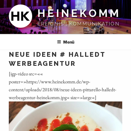
Zum
HEINEKOMM
Inhalt
springen
EREIGNIS | KOMMUNIKATION
Menü
NEUE IDEEN # HALLEDT
WERBEAGENTUR
[igp-video src=««
poster=»https://www.heinekomm.de/wp-
content/uploads/2018/08/neue-ideen-pittarello-halledt-
werbeagentur-heinekomm.jpg« size=»large«]