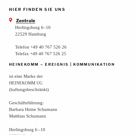
HIER FINDEN SIE UNS
Zentrale
Herlingsburg 6–10
22529 Hamburg
Telefon +49 40 767 526 26
Telefax +49 40 767 526 25
–
|
HEINEKOMM
EREIGNIS
KOMMUNIKATION
ist eine Mar­ke der
HEINEKOMM
UG
(haf­tungs­be­schränkt)
Geschäfts­füh­rung:
Bar­ba­ra Hei­ne Schumann
Mat­thi­as Schumann
Her­lings­burg 6 – 10