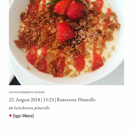
@
HEINEKOMM
INSTAGRAM
22. August 2018 | 15:23 | Ris­tor­an­te Pittarello
## hei­ne­komm pittarello
♥
[igp-likes]