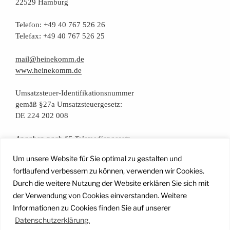
22529 Hamburg
Tele­fon: +49 40 767 526 26
Tele­fax: +49 40 767 526 25
mail@heinekomm.de
www.heinekomm.de
Umsatz­steu­er-Iden­ti­fi­ka­ti­ons­num­mer
gemäß §27a Umsatzsteuergesetz:
224 202 008
DE
Anga­ben nach §5 Telemediengesetz
Um unsere Website für Sie optimal zu gestalten und
Daten­schutz­er­klä­rung
fortlaufend verbessern zu können, verwenden wir Cookies.
Durch die weitere Nutzung der Website erklären Sie sich mit
der Verwendung von Cookies einverstanden. Weitere
Facebook
Instagram
YouTube
Mail
Informationen zu Cookies finden Sie auf unserer
Datenschutzerklärung.