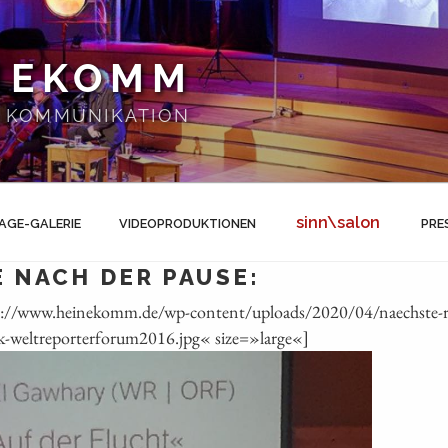
NEKOMM
 | KOMMUNIKATION
sinn\salon
AGE-GALERIE
VIDEOPRODUKTIONEN
PRE
 NACH DER PAUSE:
ps://www.heinekomm.de/wp-content/uploads/2020/04/naechste-r
ik-weltreporterforum2016.jpg« size=»large«]