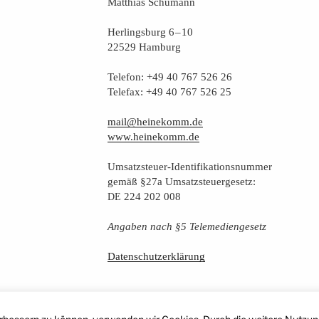
Mat­thi­as Schumann
Her­lings­burg 6 – 10
22529 Hamburg
Tele­fon: +49 40 767 526 26
Tele­fax: +49 40 767 526 25
mail@heinekomm.de
www.heinekomm.de
Umsatz­steu­er-Iden­ti­fi­ka­ti­ons­num­mer
gemäß §27a Umsatzsteuergesetz:
224 202 008
DE
Anga­ben nach §5 Telemediengesetz
Daten­schutz­er­klä­rung