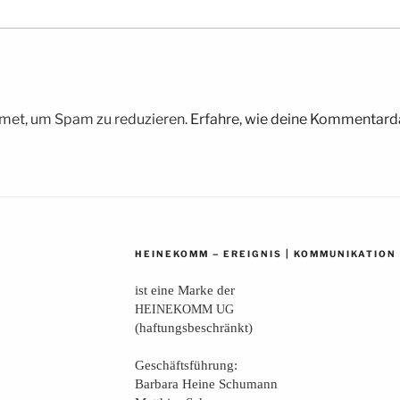
met, um Spam zu reduzieren.
Erfahre, wie deine Kommentarda
–
|
HEINEKOMM
EREIGNIS
KOMMUNIKATION
ist eine Mar­ke der
HEINEKOMM
UG
(haf­tungs­be­schränkt)
Geschäfts­füh­rung:
Bar­ba­ra Hei­ne Schumann