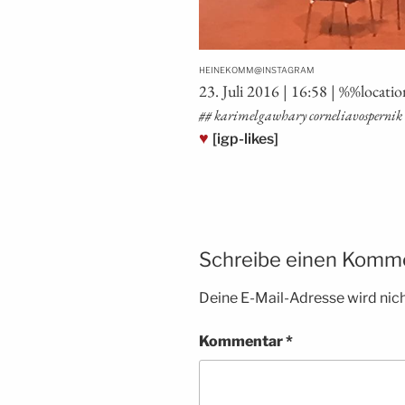
@
HEINEKOMM
INSTAGRAM
23. Juli 2016 | 16:58 | %%loca­t
## kari­mel­ga­wha­ry cor­ne­lia­vosper­
♥
[igp-likes]
Schreibe einen Komm
Deine E-Mail-Adresse wird nicht
Kommentar
*