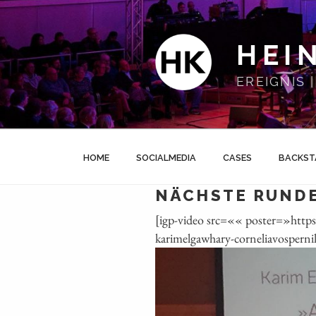
Zum
Inhalt
springen
HEI
EREIGNIS
HOME
SOCIALMEDIA
CASES
BACKST
NÄCHSTE RUNDE
[igp-video src=«« poster=»htt
karimelgawhary-corneliavospern