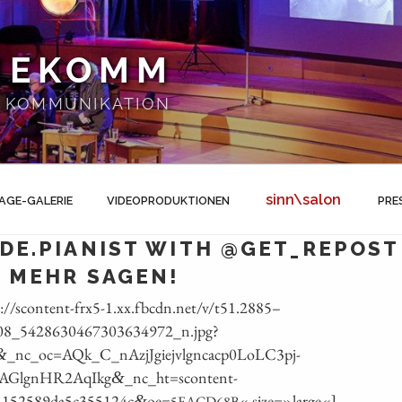
NEKOMM
 | KOMMUNIKATION
sinn\salon
AGE-GALERIE
VIDEOPRODUKTIONEN
PRE
DE.PIANIST WITH @GET_REPOS
 MEHR SAGEN!
://scontent-frx5‑1.xx.fbcdn.net/v/t51.2885 –
8_5428630467303634972_n.jpg?
_nc_oc=AQk_C_nAzjJgiejvlgncacp0LoLC3pj-
&
AGlgnHR2AqIkg
_nc_ht=scontent-
&
1152589da5c355124c
oe=
« size=»large«]
&
5EACD68B