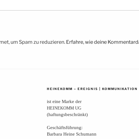
met, um Spam zu reduzieren.
Erfahre, wie deine Kommentarda
–
|
HEINEKOMM
EREIGNIS
KOMMUNIKATION
ist eine Mar­ke der
HEINEKOMM
UG
(haf­tungs­be­schränkt)
Geschäfts­füh­rung:
Bar­ba­ra Hei­ne Schumann