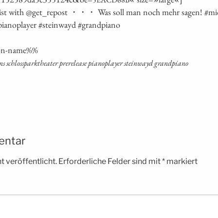
i­on-name%%
ens schloss­park­thea­ter pre­re­lease pia­no­play­er stein­wayd grandpiano
entar
 veröffentlicht.
Erforderliche Felder sind mit
*
markiert