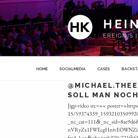
Zum
Inhalt
springen
HEI
EREIGNIS
HOME
SOCIALMEDIA
CASES
BACKST
@MICHAEL.THEE
SOLL MAN NOCH
[igp-video src=«« poster=»https
15/59374339_15932103509920
_nc_cat=111
_nc_sid=8ae9d6
&
nVRyZx1FWEcgHnivEOWNZi
frx5‑1.xx
oh=4eab270c721fbf
&