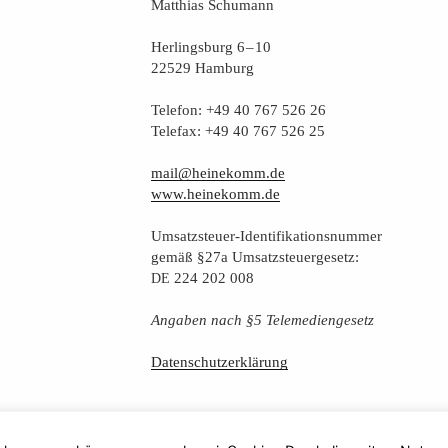
Mat­thi­as Schumann
Her­lings­burg 6 – 10
22529 Hamburg
Tele­fon: +49 40 767 526 26
Tele­fax: +49 40 767 526 25
mail@heinekomm.de
www.heinekomm.de
Umsatz­steu­er-Iden­ti­fi­ka­ti­ons­num­mer
gemäß §27a Umsatzsteuergesetz:
224 202 008
DE
Anga­ben nach §5 Telemediengesetz
Daten­schutz­er­klä­rung