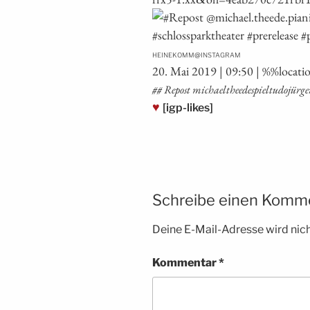
@
HEINEKOMM
INSTAGRAM
20. Mai 2019 | 09:50 | %%loca­t
## Repost michael­thee­de­spiel­tu­do­jür­g
♥
[igp-likes]
Schreibe einen Komm
Deine E-Mail-Adresse wird nicht
Kommentar
*