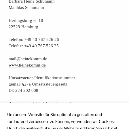
Bar­ba­ra Hei­ne Schumann
Mat­thi­as Schumann
Her­lings­burg 6 – 10
22529 Hamburg
Tele­fon: +49 40 767 526 26
Tele­fax: +49 40 767 526 25
mail@heinekomm.de
www.heinekomm.de
Umsatz­steu­er-Iden­ti­fi­ka­ti­ons­num­mer
gemäß §27a Umsatzsteuergesetz:
224 202 008
DE
Anga­ben nach §5 Telemediengesetz
Um unsere Website für Sie optimal zu gestalten und
Daten­schutz­er­klä­rung
fortlaufend verbessern zu können, verwenden wir Cookies.
Durch die weitere Nutzung der Website erklären Sie sich mit