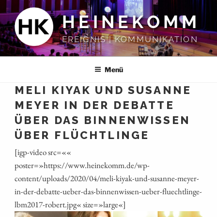
Zum
HEINEKOMM
Inhalt
springen
EREIGNIS | KOMMUNIKATION
Menü
MELI KIYAK UND SUSANNE
MEYER IN DER DEBATTE
ÜBER DAS BINNENWISSEN
ÜBER FLÜCHTLINGE
[igp-video src=««
poster=»https://www.heinekomm.de/wp-
content/uploads/2020/04/meli-kiyak-und-susanne-meyer-
in-der-debatte-ueber-das-binnenwissen-ueber-fluechtlinge-
lbm2017-robert.jpg« size=»large«]