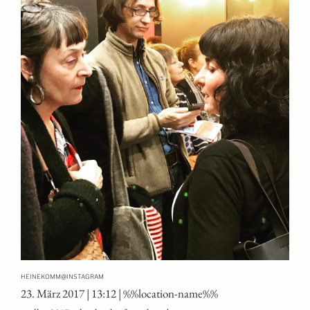
@
HEINEKOMM
INSTAGRAM
23. März 2017 | 13:12 | %%loca­ti­on-name%%