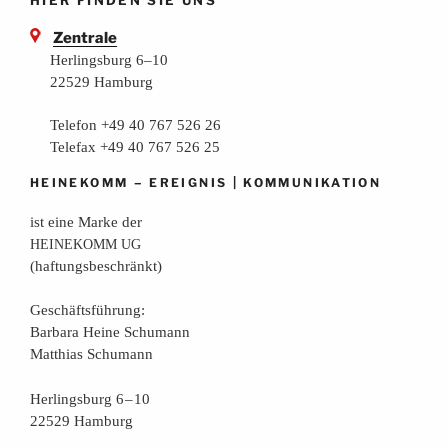
Zentrale
Herlingsburg 6–10
22529 Hamburg
Telefon +49 40 767 526 26
Telefax +49 40 767 526 25
–
|
HEINEKOMM
EREIGNIS
KOMMUNIKATION
ist eine Mar­ke der
HEINEKOMM
UG
(haf­tungs­be­schränkt)
Geschäfts­füh­rung:
Bar­ba­ra Hei­ne Schumann
Mat­thi­as Schumann
Her­lings­burg 6 – 10
22529 Hamburg