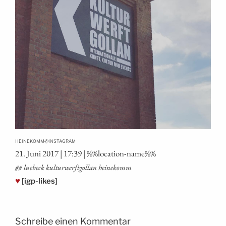
@
HEINEKOMM
INSTAGRAM
21. Juni 2017 | 17:39 | %%loca­ti­on-name%%
## lue­beck kul­tur­werft­gol­lan heinekomm
♥
[igp-likes]
Schreibe einen Kommentar