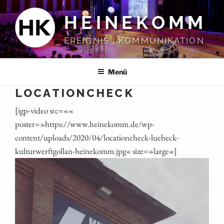
Zum
HEINEKOMM
Inhalt
springen
EREIGNIS | KOMMUNIKATION
Menü
LOCATIONCHECK
[igp-video src=««
poster=»https://www.heinekomm.de/wp-
content/uploads/2020/04/locationcheck-luebeck-
kulturwerftgollan-heinekomm.jpg« size=»large«]