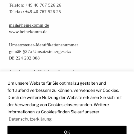
Tele­fon: +49 40 767 526 26
Tele­fax: +49 40 767 526 25
mail@heinekomm.de
www.heinekomm.de
Umsatz­steu­er-Iden­ti­fi­ka­ti­ons­num­mer
gemäß §27a Umsatzsteuergesetz:
224 202 008
DE
Anga­ben nach §5 Telemediengesetz
Um unsere Website für Sie optimal zu gestalten und
Daten­schutz­er­klä­rung
fortlaufend verbessern zu können, verwenden wir Cookies.
Durch die weitere Nutzung der Website erklären Sie sich mit
der Verwendung von Cookies einverstanden. Weitere
Facebook
Instagram
YouTube
Mail
Informationen zu Cookies finden Sie auf unserer
Datenschutzerklärung.
OK