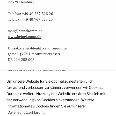
22529 Hamburg
Tele­fon: +49 40 767 526 26
Tele­fax: +49 40 767 526 25
mail@heinekomm.de
www.heinekomm.de
Umsatz­steu­er-Iden­ti­fi­ka­ti­ons­num­mer
gemäß §27a Umsatzsteuergesetz:
224 202 008
DE
Anga­ben nach §5 Telemediengesetz
Um unsere Website für Sie optimal zu gestalten und
Daten­schutz­er­klä­rung
fortlaufend verbessern zu können, verwenden wir Cookies.
Durch die weitere Nutzung der Website erklären Sie sich mit
der Verwendung von Cookies einverstanden. Weitere
Facebook
Instagram
YouTube
Mail
Informationen zu Cookies finden Sie auf unserer
Datenschutzerklärung.