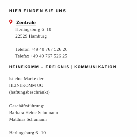
HIER FINDEN SIE UNS
Zentrale
Herlingsburg 6–10
22529 Hamburg
Telefon +49 40 767 526 26
Telefax +49 40 767 526 25
–
|
HEINEKOMM
EREIGNIS
KOMMUNIKATION
ist eine Mar­ke der
HEINEKOMM
UG
(haf­tungs­be­schränkt)
Geschäfts­füh­rung:
Bar­ba­ra Hei­ne Schumann
Mat­thi­as Schumann
Her­lings­burg 6 – 10