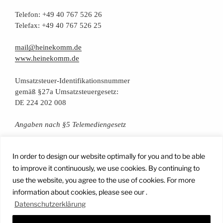
Tele­fon: +49 40 767 526 26
Tele­fax: +49 40 767 526 25
mail@heinekomm.de
www.heinekomm.de
Umsatz­steu­er-Iden­ti­fi­ka­ti­ons­num­mer
gemäß §27a Umsatzsteuergesetz:
224 202 008
DE
Anga­ben nach §5 Telemediengesetz
Daten­schutz­er­klä­rung
In order to design our website optimally for you and to be able
to improve it continuously, we use cookies. By continuing to
use the website, you agree to the use of cookies. For more
Facebook
Instagram
YouTube
Mail
information about cookies, please see our .
Datenschutzerklärung