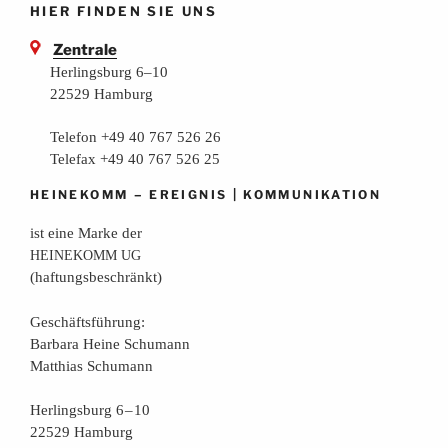
HIER FINDEN SIE UNS
Zentrale
Herlingsburg 6–10
22529 Hamburg
Telefon +49 40 767 526 26
Telefax +49 40 767 526 25
–
|
HEINEKOMM
EREIGNIS
KOMMUNIKATION
ist eine Mar­ke der
HEINEKOMM
UG
(haf­tungs­be­schränkt)
Geschäfts­füh­rung:
Bar­ba­ra Hei­ne Schumann
Mat­thi­as Schumann
Her­lings­burg 6 – 10
22529 Hamburg