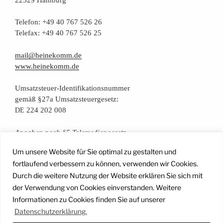
Tele­fon: +49 40 767 526 26
Tele­fax: +49 40 767 526 25
mail@heinekomm.de
www.heinekomm.de
Umsatz­steu­er-Iden­ti­fi­ka­ti­ons­num­mer
gemäß §27a Umsatzsteuergesetz:
224 202 008
DE
Anga­ben nach §5 Telemediengesetz
Um unsere Website für Sie optimal zu gestalten und
Daten­schutz­er­klä­rung
fortlaufend verbessern zu können, verwenden wir Cookies.
Durch die weitere Nutzung der Website erklären Sie sich mit
der Verwendung von Cookies einverstanden. Weitere
Facebook
Instagram
YouTube
Mail
Informationen zu Cookies finden Sie auf unserer
Datenschutzerklärung.