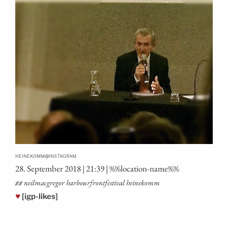
@
HEINEKOMM
INSTAGRAM
28. Sep­tem­ber 2018 | 21:39 | %%loca­ti­on-name%%
## neil­mac­gre­gor har­bourfront­fes­ti­val heinekomm
♥
[igp-likes]