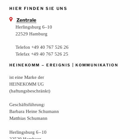
HIER FINDEN SIE UNS
Zentrale
Herlingsburg 6–10
22529 Hamburg
Telefon +49 40 767 526 26
Telefax +49 40 767 526 25
–
|
HEINEKOMM
EREIGNIS
KOMMUNIKATION
ist eine Mar­ke der
HEINEKOMM
UG
(haf­tungs­be­schränkt)
Geschäfts­füh­rung:
Bar­ba­ra Hei­ne Schumann
Mat­thi­as Schumann
Her­lings­burg 6 – 10
22529 Hamburg