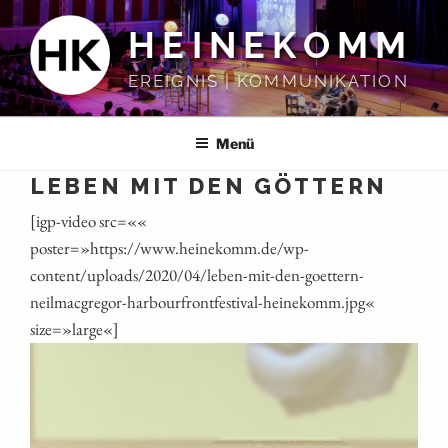
Zum
HEINEKOMM
Inhalt
springen
EREIGNIS | KOMMUNIKATION
Menü
LEBEN MIT DEN GÖTTERN
[igp-video src=««
poster=»https://www.heinekomm.de/wp-
content/uploads/2020/04/leben-mit-den-goettern-
neilmacgregor-harbourfrontfestival-heinekomm.jpg«
size=»large«]