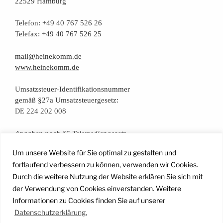
22529 Hamburg
Tele­fon: +49 40 767 526 26
Tele­fax: +49 40 767 526 25
mail@heinekomm.de
www.heinekomm.de
Umsatz­steu­er-Iden­ti­fi­ka­ti­ons­num­mer
gemäß §27a Umsatzsteuergesetz:
224 202 008
DE
Anga­ben nach §5 Telemediengesetz
Um unsere Website für Sie optimal zu gestalten und
Daten­schutz­er­klä­rung
fortlaufend verbessern zu können, verwenden wir Cookies.
Durch die weitere Nutzung der Website erklären Sie sich mit
der Verwendung von Cookies einverstanden. Weitere
Facebook
Instagram
YouTube
Mail
Informationen zu Cookies finden Sie auf unserer
Datenschutzerklärung.