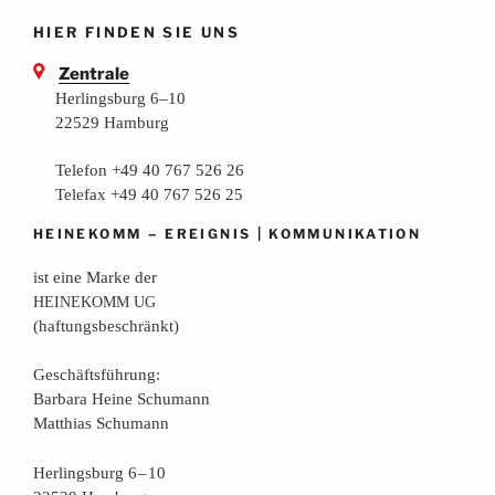
HIER FINDEN SIE UNS
Zentrale
Herlingsburg 6–10
22529 Hamburg
Telefon +49 40 767 526 26
Telefax +49 40 767 526 25
–
|
HEINEKOMM
EREIGNIS
KOMMUNIKATION
ist eine Mar­ke der
HEINEKOMM
UG
(haf­tungs­be­schränkt)
Geschäfts­füh­rung:
Bar­ba­ra Hei­ne Schumann
Mat­thi­as Schumann
Her­lings­burg 6 – 10