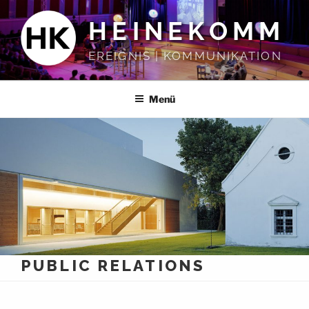
Zum
HEINEKOMM
Inhalt
springen
EREIGNIS | KOMMUNIKATION
Menü
PUBLIC RELATIONS