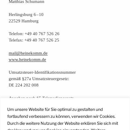
Mat­thi­as Schumann
Her­lings­burg 6 – 10
22529 Hamburg
Tele­fon: +49 40 767 526 26
Tele­fax: +49 40 767 526 25
mail@heinekomm.de
www.heinekomm.de
Umsatz­steu­er-Iden­ti­fi­ka­ti­ons­num­mer
gemäß §27a Umsatzsteuergesetz:
224 202 008
DE
Anga­ben nach §5 Telemediengesetz
Um unsere Website für Sie optimal zu gestalten und
Daten­schutz­er­klä­rung
fortlaufend verbessern zu können, verwenden wir Cookies.
Durch die weitere Nutzung der Website erklären Sie sich mit