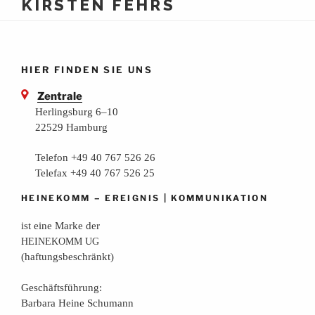
KIRSTEN FEHRS
HIER FINDEN SIE UNS
Zentrale
Herlingsburg 6–10
22529 Hamburg
Telefon +49 40 767 526 26
Telefax +49 40 767 526 25
–
|
HEINEKOMM
EREIGNIS
KOMMUNIKATION
ist eine Mar­ke der
HEINEKOMM
UG
(haf­tungs­be­schränkt)
Geschäfts­füh­rung:
Bar­ba­ra Hei­ne Schumann