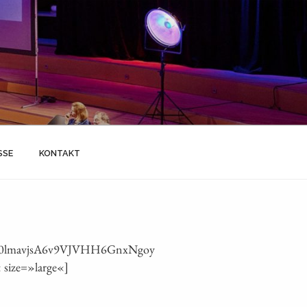
SSE
KONTAKT
0lmavjsA6v9VJVHH6GnxNgoy
 size=»large«]