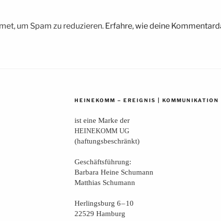
met, um Spam zu reduzieren.
Erfahre, wie deine Kommentarda
–
|
HEINEKOMM
EREIGNIS
KOMMUNIKATION
ist eine Mar­ke der
HEINEKOMM
UG
(haf­tungs­be­schränkt)
Geschäfts­füh­rung:
Bar­ba­ra Hei­ne Schumann
Mat­thi­as Schumann
Her­lings­burg 6 – 10
22529 Hamburg