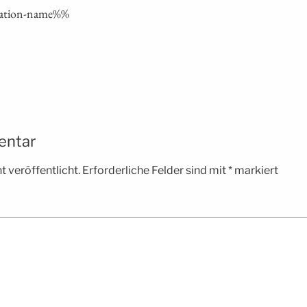
a­ti­on-name%%
entar
 veröffentlicht.
Erforderliche Felder sind mit
*
markiert