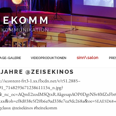
NEKOMM
 | KOMMUNIKATION
sinn\salon
AGE-GALERIE
VIDEOPRODUKTIONEN
PRE
 JAHRE @ZEISEKINOS
://scontent-frt3‑1.xx.fbcdn.net/v/t51.2885 –
1_7148293671238611134_n.jpg?
_nc_oc=AQmE2zodMSQtxRAkgesapAOP0DgtNSv8MZxFbt
&
.xx
oh=cf8d038e5f20b6a9ad338e7ea9dc268a
oe=
«
&
&
5EAE5D68