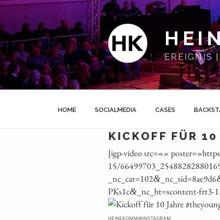
Zum
Inhalt
springen
HEI
EREIGNIS
HOME
SOCIALMEDIA
CASES
BACKST
KICKOFF FÜR 10
[igp-video src=«« poster=»https
15/66499703_25488282880169
_nc_cat=102
_nc_sid=8ae9d6
&
PKs1c
_nc_ht=scontent-frt3‑1
&
@
HEINEKOMM
INSTAGRAM