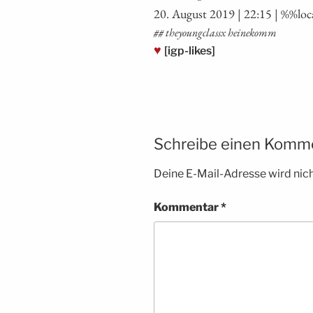
20. August 2019 | 22:15 | %%loc
## theyoung­clas­sx heinekomm
♥
[igp-likes]
Schreibe einen Komm
Deine E-Mail-Adresse wird nicht
Kommentar
*