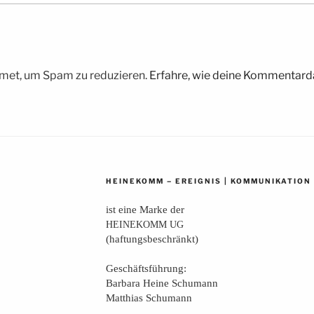
met, um Spam zu reduzieren.
Erfahre, wie deine Kommentarda
–
|
HEINEKOMM
EREIGNIS
KOMMUNIKATION
ist eine Mar­ke der
HEINEKOMM
UG
(haf­tungs­be­schränkt)
Geschäfts­füh­rung:
Bar­ba­ra Hei­ne Schumann
Mat­thi­as Schumann