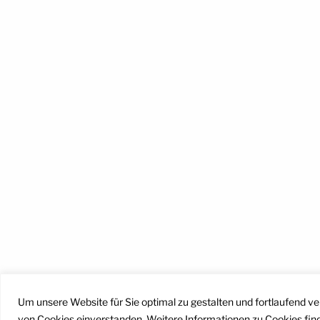
Facebook
Instagram
YouTube
Mail
Um unsere Website für Sie optimal zu gestalten und fortlaufend v
von Cookies einverstanden. Weitere Informationen zu Cookies fin