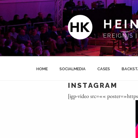
Zum
Inhalt
springen
HEI
EREIGNIS
HOME
SOCIALMEDIA
CASES
BACKST
INSTAGRAM
[igp-video src=«« poster=»http