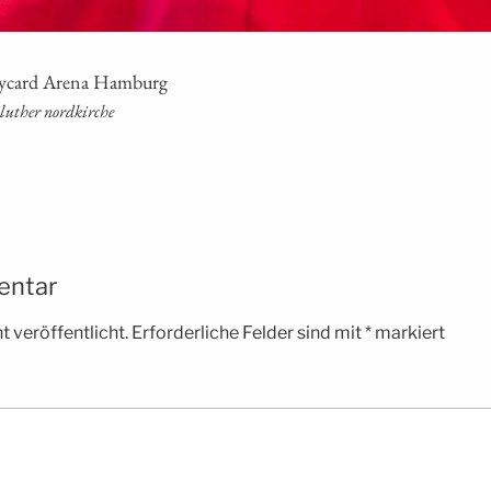
lay­card Are­na Hamburg
m luther nordkirche
entar
 veröffentlicht.
Erforderliche Felder sind mit
*
markiert