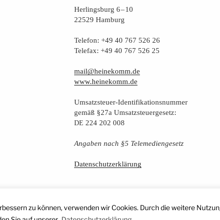
Her­lings­burg 6 – 10
22529 Hamburg
Tele­fon: +49 40 767 526 26
Tele­fax: +49 40 767 526 25
mail@heinekomm.de
www.heinekomm.de
Umsatz­steu­er-Iden­ti­fi­ka­ti­ons­num­mer
gemäß §27a Umsatzsteuergesetz:
224 202 008
DE
Anga­ben nach §5 Telemediengesetz
Daten­schutz­er­klä­rung
erbessern zu können, verwenden wir Cookies. Durch die weitere Nutzun
den Sie auf unserer
Datenschutzerklärung.