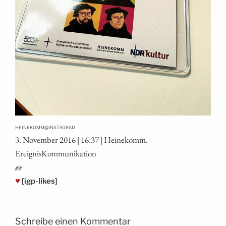
@
HEINEKOMM
INSTAGRAM
3. Novem­ber 2016 | 16:37 | Hei­ne­komm.
EreignisKommunikation
##
♥
[igp-likes]
Schreibe einen Kommentar