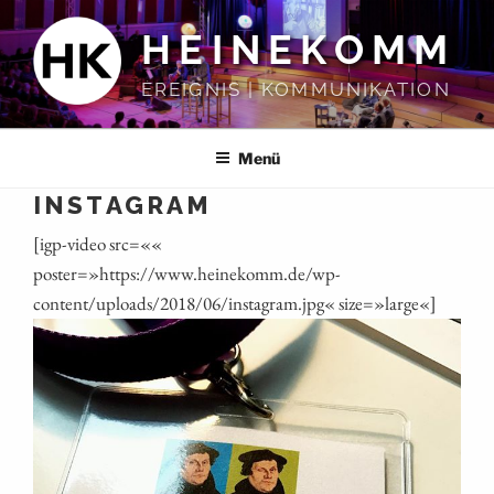
Zum
HEINEKOMM
Inhalt
springen
EREIGNIS | KOMMUNIKATION
Menü
INSTAGRAM
[igp-video src=««
poster=»https://www.heinekomm.de/wp-
content/uploads/2018/06/instagram.jpg« size=»large«]