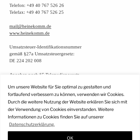
Tele­fon: +49 40 767 526 26
Tele­fax: +49 40 767 526 25
mail@heinekomm.de
www.heinekomm.de
Umsatz­steu­er-Iden­ti­fi­ka­ti­ons­num­mer
gemäß §27a Umsatzsteuergesetz:
224 202 008
DE
Anga­ben nach §5 Telemediengesetz
Um unsere Website für Sie optimal zu gestalten und
Daten­schutz­er­klä­rung
fortlaufend verbessern zu können, verwenden wir Cookies.
Durch die weitere Nutzung der Website erklären Sie sich mit
der Verwendung von Cookies einverstanden. Weitere
Facebook
Instagram
YouTube
Mail
Informationen zu Cookies finden Sie auf unserer
Datenschutzerklärung.
OK