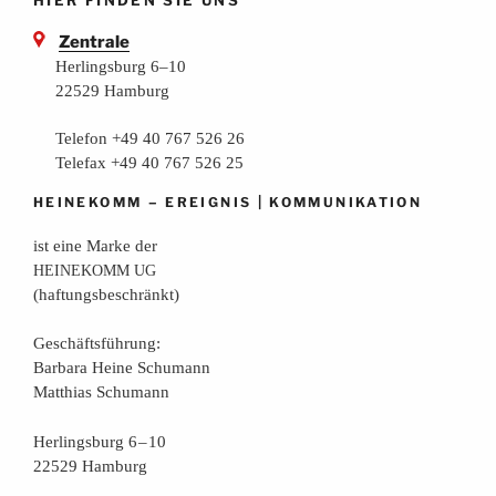
Zentrale
Herlingsburg 6–10
22529 Hamburg
Telefon +49 40 767 526 26
Telefax +49 40 767 526 25
–
|
HEINEKOMM
EREIGNIS
KOMMUNIKATION
ist eine Mar­ke der
HEINEKOMM
UG
(haf­tungs­be­schränkt)
Geschäfts­füh­rung:
Bar­ba­ra Hei­ne Schumann
Mat­thi­as Schumann
Her­lings­burg 6 – 10
22529 Hamburg