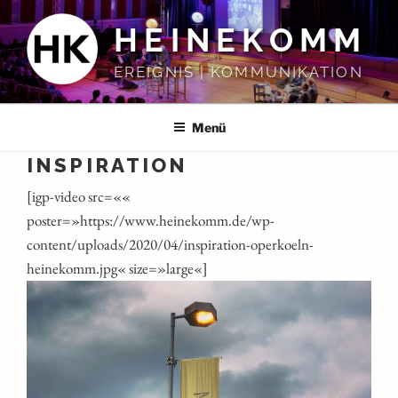
Zum
HEINEKOMM
Inhalt
springen
EREIGNIS | KOMMUNIKATION
Menü
INSPIRATION
[igp-video src=««
poster=»https://www.heinekomm.de/wp-
content/uploads/2020/04/inspiration-operkoeln-
heinekomm.jpg« size=»large«]