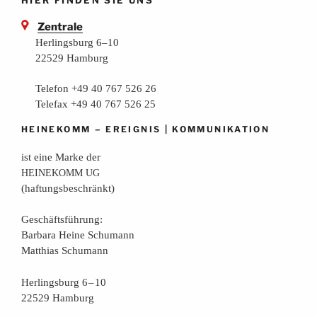
Zentrale
Herlingsburg 6–10
22529 Hamburg
Telefon +49 40 767 526 26
Telefax +49 40 767 526 25
–
|
HEINEKOMM
EREIGNIS
KOMMUNIKATION
ist eine Mar­ke der
HEINEKOMM
UG
(haf­tungs­be­schränkt)
Geschäfts­füh­rung:
Bar­ba­ra Hei­ne Schumann
Mat­thi­as Schumann
Her­lings­burg 6 – 10
22529 Hamburg