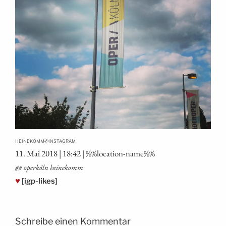
@
HEINEKOMM
INSTAGRAM
11. Mai 2018 | 18:42 | %%loca­ti­on-name%%
## operköln heinekomm
♥
[igp-likes]
Schreibe einen Kommentar