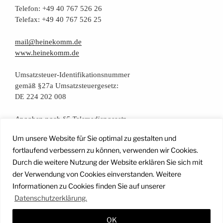
Tele­fon: +49 40 767 526 26
Tele­fax: +49 40 767 526 25
mail@heinekomm.de
www.heinekomm.de
Umsatz­steu­er-Iden­ti­fi­ka­ti­ons­num­mer
gemäß §27a Umsatzsteuergesetz:
224 202 008
DE
Anga­ben nach §5 Telemediengesetz
Um unsere Website für Sie optimal zu gestalten und
Daten­schutz­er­klä­rung
fortlaufend verbessern zu können, verwenden wir Cookies.
Durch die weitere Nutzung der Website erklären Sie sich mit
der Verwendung von Cookies einverstanden. Weitere
Facebook
Instagram
YouTube
Mail
Informationen zu Cookies finden Sie auf unserer
Datenschutzerklärung.
OK