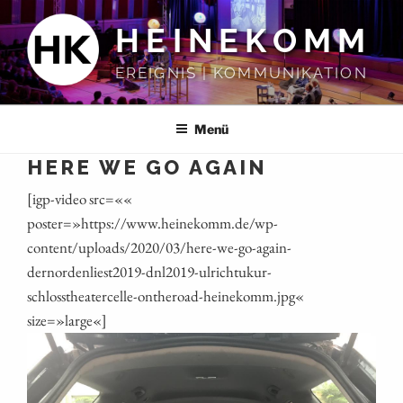
Zum
HEINEKOMM
Inhalt
springen
EREIGNIS | KOMMUNIKATION
Menü
HERE WE GO AGAIN
[igp-video src=««
poster=»https://www.heinekomm.de/wp-
content/uploads/2020/03/here-we-go-again-
dernordenliest2019-dnl2019-ulrichtukur-
schlosstheatercelle-ontheroad-heinekomm.jpg«
size=»large«]