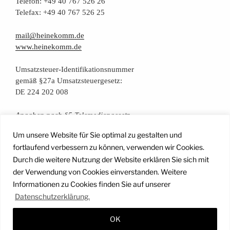
Tele­fon: +49 40 767 526 26
Tele­fax: +49 40 767 526 25
mail@heinekomm.de
www.heinekomm.de
Umsatz­steu­er-Iden­ti­fi­ka­ti­ons­num­mer
gemäß §27a Umsatzsteuergesetz:
224 202 008
DE
Anga­ben nach §5 Telemediengesetz
Um unsere Website für Sie optimal zu gestalten und
Daten­schutz­er­klä­rung
fortlaufend verbessern zu können, verwenden wir Cookies.
Durch die weitere Nutzung der Website erklären Sie sich mit
der Verwendung von Cookies einverstanden. Weitere
Facebook
Instagram
YouTube
Mail
Informationen zu Cookies finden Sie auf unserer
Datenschutzerklärung.
OK