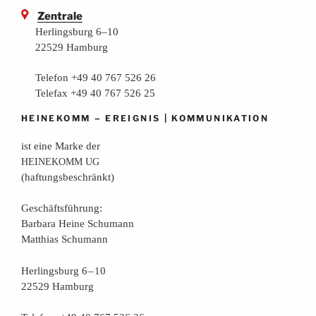
Zentrale
Herlingsburg 6–10
22529 Hamburg
Telefon +49 40 767 526 26
Telefax +49 40 767 526 25
–
|
HEINEKOMM
EREIGNIS
KOMMUNIKATION
ist eine Mar­ke der
HEINEKOMM
UG
(haf­tungs­be­schränkt)
Geschäfts­füh­rung:
Bar­ba­ra Hei­ne Schumann
Mat­thi­as Schumann
Her­lings­burg 6 – 10
22529 Hamburg