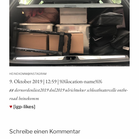
@
HEINEKOMM
INSTAGRAM
9. Okto­ber 2019 | 12:59 | %%loca­ti­on-name%%
## dernordenliest2019 dnl2019 ulrich­tu­kur schloss­thea­ter­cel­le onthe­
road heinekomm
♥
[igp-likes]
Schreibe einen Kommentar