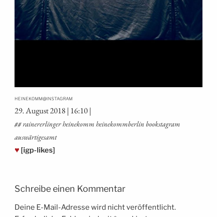
@
HEINEKOMM
INSTAGRAM
29. August 2018 | 16:10 |
## rai­ne­rer­lin­ger hei­ne­komm hei­ne­komm­ber­lin booksta­gram
auswärtigesamt
♥
[igp-likes]
Schreibe einen Kommentar
Deine E-Mail-Adresse wird nicht veröffentlicht.