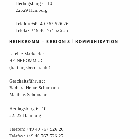
Herlingsburg 6–10
22529 Hamburg
Telefon +49 40 767 526 26
Telefax +49 40 767 526 25
–
|
HEINEKOMM
EREIGNIS
KOMMUNIKATION
ist eine Mar­ke der
HEINEKOMM
UG
(haf­tungs­be­schränkt)
Geschäfts­füh­rung:
Bar­ba­ra Hei­ne Schumann
Mat­thi­as Schumann
Her­lings­burg 6 – 10
22529 Hamburg
Tele­fon: +49 40 767 526 26
Tele­fax: +49 40 767 526 25