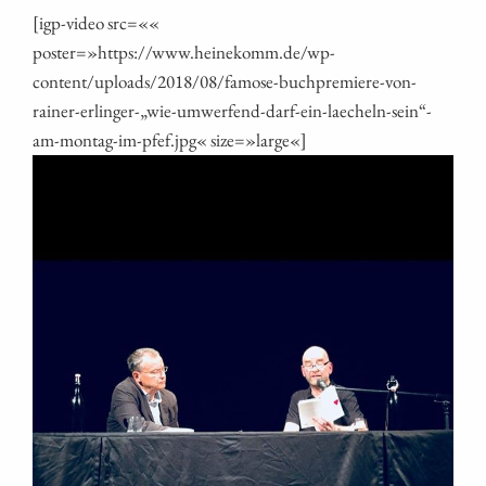
[igp-video src=««
poster=»https://www.heinekomm.de/wp-
content/uploads/2018/08/famose-buchpremiere-von-
rainer-erlinger-„wie-umwerfend-darf-ein-laecheln-sein“-
am-montag-im-pfef.jpg« size=»large«]