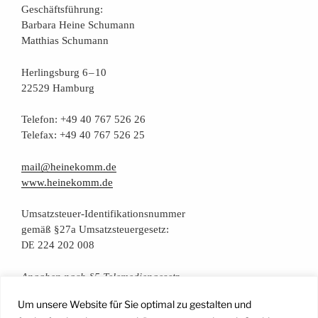
Geschäfts­füh­rung:
Bar­ba­ra Hei­ne Schumann
Mat­thi­as Schumann
Her­lings­burg 6 – 10
22529 Hamburg
Tele­fon: +49 40 767 526 26
Tele­fax: +49 40 767 526 25
mail@heinekomm.de
www.heinekomm.de
Umsatz­steu­er-Iden­ti­fi­ka­ti­ons­num­mer
gemäß §27a Umsatzsteuergesetz:
224 202 008
DE
Anga­ben nach §5 Telemediengesetz
Um unsere Website für Sie optimal zu gestalten und
Daten­schutz­er­klä­rung