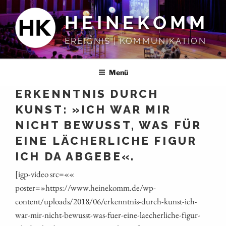
Zum
HEINEKOMM
Inhalt
springen
EREIGNIS | KOMMUNIKATION
Menü
ERKENNTNIS DURCH
KUNST: »ICH WAR MIR
NICHT BEWUSST, WAS FÜR
EINE LÄCHERLICHE FIGUR
ICH DA ABGEBE«.
[igp-video src=««
poster=»https://www.heinekomm.de/wp-
content/uploads/2018/06/erkenntnis-durch-kunst-ich-
war-mir-nicht-bewusst-was-fuer-eine-laecherliche-figur-