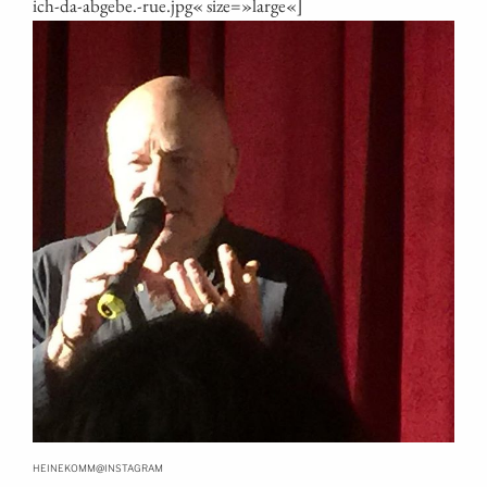
ich-da-abgebe.-rue.jpg« size=»large«]
@
HEINEKOMM
INSTAGRAM