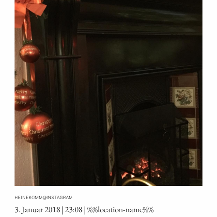
@
HEINEKOMM
INSTAGRAM
3. Janu­ar 2018 | 23:08 | %%loca­ti­on-name%%