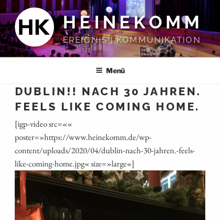
Zum
HEINEKOMM
Inhalt
springen
EREIGNIS | KOMMUNIKATION
Menü
DUBLIN!! NACH 30 JAHREN.
FEELS LIKE COMING HOME.
[igp-video src=««
poster=»https://www.heinekomm.de/wp-
content/uploads/2020/04/dublin-nach-30-jahren.-feels-
like-coming-home.jpg« size=»large«]