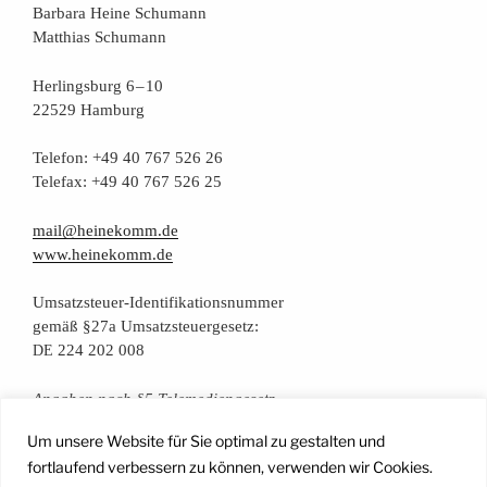
Bar­ba­ra Hei­ne Schumann
Mat­thi­as Schumann
Her­lings­burg 6 – 10
22529 Hamburg
Tele­fon: +49 40 767 526 26
Tele­fax: +49 40 767 526 25
mail@heinekomm.de
www.heinekomm.de
Umsatz­steu­er-Iden­ti­fi­ka­ti­ons­num­mer
gemäß §27a Umsatzsteuergesetz:
224 202 008
DE
Anga­ben nach §5 Telemediengesetz
Um unsere Website für Sie optimal zu gestalten und
Daten­schutz­er­klä­rung
fortlaufend verbessern zu können, verwenden wir Cookies.