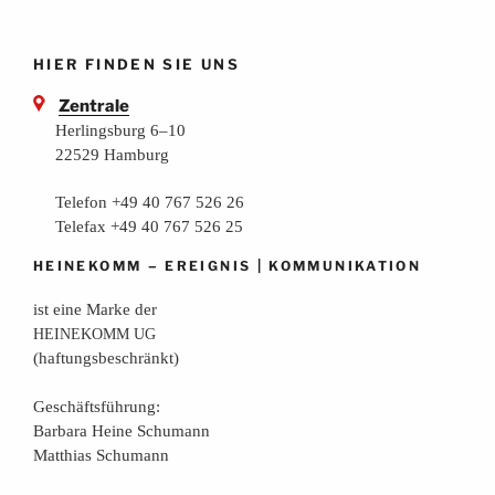
HIER FINDEN SIE UNS
Zentrale
Herlingsburg 6–10
22529 Hamburg
Telefon +49 40 767 526 26
Telefax +49 40 767 526 25
–
|
HEINEKOMM
EREIGNIS
KOMMUNIKATION
ist eine Mar­ke der
HEINEKOMM
UG
(haf­tungs­be­schränkt)
Geschäfts­füh­rung:
Bar­ba­ra Hei­ne Schumann
Mat­thi­as Schumann