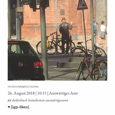
@
HEINEKOMM
INSTAGRAM
26. August 2018 | 10:15 | Aus­wär­ti­ges Amt
## det­lev­buck hei­ne­komm auswärtigesamt
♥
[igp-likes]