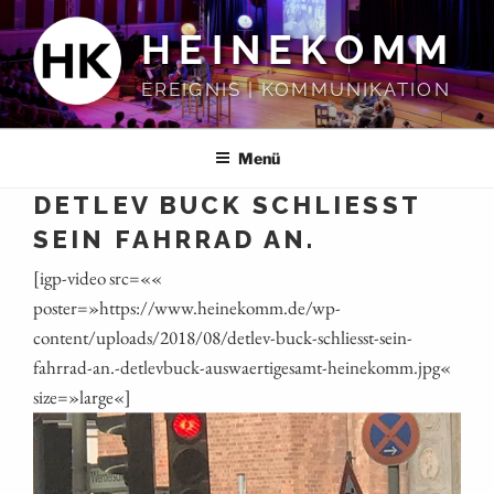
Zum
HEINEKOMM
Inhalt
springen
EREIGNIS | KOMMUNIKATION
Menü
DETLEV BUCK SCHLIESST S
EIN FAHRRAD AN.
[igp-video src=««
poster=»https://www.heinekomm.de/wp-
content/uploads/2018/08/detlev-buck-schliesst-sein-
fahrrad-an.-detlevbuck-auswaertigesamt-heinekomm.jpg«
size=»large«]