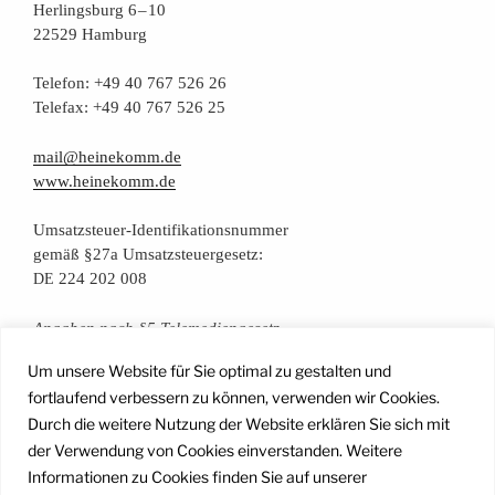
Her­lings­burg 6 – 10
22529 Hamburg
Tele­fon: +49 40 767 526 26
Tele­fax: +49 40 767 526 25
mail@heinekomm.de
www.heinekomm.de
Umsatz­steu­er-Iden­ti­fi­ka­ti­ons­num­mer
gemäß §27a Umsatzsteuergesetz:
224 202 008
DE
Anga­ben nach §5 Telemediengesetz
Um unsere Website für Sie optimal zu gestalten und
Daten­schutz­er­klä­rung
fortlaufend verbessern zu können, verwenden wir Cookies.
Durch die weitere Nutzung der Website erklären Sie sich mit
der Verwendung von Cookies einverstanden. Weitere
Facebook
Instagram
YouTube
Mail
Informationen zu Cookies finden Sie auf unserer