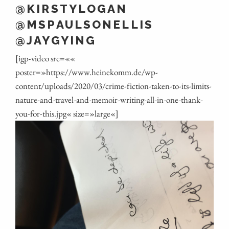
@KIRSTYLOGAN
@MSPAULSONELLIS
@JAYGYING
[igp-video src=««
poster=»https://www.heinekomm.de/wp-
content/uploads/2020/03/crime-fiction-taken-to-its-limits-
nature-and-travel-and-memoir-writing-all-in-one-thank-
you-for-this.jpg« size=»large«]