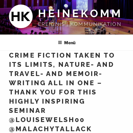
Zum
HEINEKOMM
Inhalt
springen
EREIGNIS | KOMMUNIKATION
Menü
CRIME FICTION TAKEN TO
ITS LIMITS, NATURE- AND
TRAVEL- AND MEMOIR-
WRITING ALL IN ONE –
THANK YOU FOR THIS
HIGHLY INSPIRING
SEMINAR
@LOUISEWELSH00
@MALACHYTALLACK