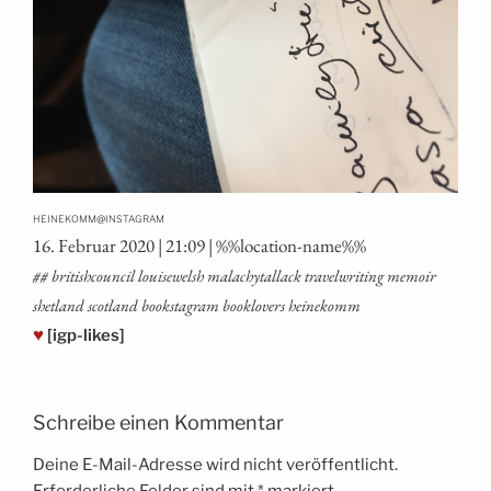
@
HEINEKOMM
INSTAGRAM
16. Febru­ar 2020 | 21:09 | %%loca­ti­on-name%%
## bri­tish­coun­cil loui­se­welsh malachytall­ack tra­vel­wri­ting memoir
shet­land scot­land booksta­gram book­lovers heinekomm
♥
[igp-likes]
Schreibe einen Kommentar
Deine E-Mail-Adresse wird nicht veröffentlicht.
Erforderliche Felder sind mit
*
markiert