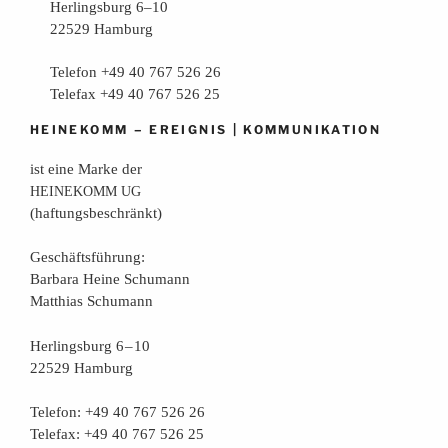
Herlingsburg 6–10
22529 Hamburg
Telefon +49 40 767 526 26
Telefax +49 40 767 526 25
–
|
HEINEKOMM
EREIGNIS
KOMMUNIKATION
ist eine Mar­ke der
HEINEKOMM
UG
(haf­tungs­be­schränkt)
Geschäfts­füh­rung:
Bar­ba­ra Hei­ne Schumann
Mat­thi­as Schumann
Her­lings­burg 6 – 10
22529 Hamburg
Tele­fon: +49 40 767 526 26
Tele­fax: +49 40 767 526 25