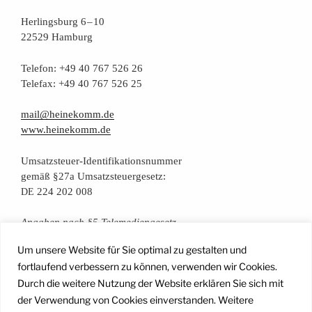
Her­lings­burg 6 – 10
22529 Hamburg
Tele­fon: +49 40 767 526 26
Tele­fax: +49 40 767 526 25
mail@heinekomm.de
www.heinekomm.de
Umsatz­steu­er-Iden­ti­fi­ka­ti­ons­num­mer
gemäß §27a Umsatzsteuergesetz:
224 202 008
DE
Anga­ben nach §5 Telemediengesetz
Um unsere Website für Sie optimal zu gestalten und
Daten­schutz­er­klä­rung
fortlaufend verbessern zu können, verwenden wir Cookies.
Durch die weitere Nutzung der Website erklären Sie sich mit
der Verwendung von Cookies einverstanden. Weitere