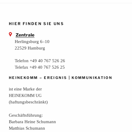
HIER FINDEN SIE UNS
Zentrale
Herlingsburg 6–10
22529 Hamburg
Telefon +49 40 767 526 26
Telefax +49 40 767 526 25
–
|
HEINEKOMM
EREIGNIS
KOMMUNIKATION
ist eine Mar­ke der
HEINEKOMM
UG
(haf­tungs­be­schränkt)
Geschäfts­füh­rung:
Bar­ba­ra Hei­ne Schumann
Mat­thi­as Schumann