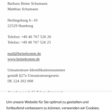
Bar­ba­ra Hei­ne Schumann
Mat­thi­as Schumann
Her­lings­burg 6 – 10
22529 Hamburg
Tele­fon: +49 40 767 526 26
Tele­fax: +49 40 767 526 25
mail@heinekomm.de
www.heinekomm.de
Umsatz­steu­er-Iden­ti­fi­ka­ti­ons­num­mer
gemäß §27a Umsatzsteuergesetz:
224 202 008
DE
Anga­ben nach §5 Telemediengesetz
Um unsere Website für Sie optimal zu gestalten und
Daten­schutz­er­klä­rung
fortlaufend verbessern zu können, verwenden wir Cookies.