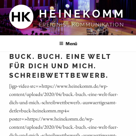
Zum
HEINEKOMM
Inhalt
springen
EREIGNIS | KOMMUNIKATION
Menü
BUCK. BUCH. EINE WELT
FÜR DICH UND MICH.
SCHREIBWETTBEWERB.
[igp-video src=»https://www.heinekomm.de/wp-
content/uploads/2020/04/buck.-buch.-eine-welt-fuer-
dich-und-mich.-schreibwettbewerb.-auswaertigesamt-
detlevbuck-heinekomm.mp4«
poster=»https://www.heinekomm.de/wp-
content/uploads/2020/04/buck.-buch.-eine-welt-fuer-
dich-und-mich.-schreibwettbewerb.-auswaertigesamt-