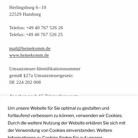
Her­lings­burg 6 – 10
22529 Hamburg
Tele­fon: +49 40 767 526 26
Tele­fax: +49 40 767 526 25
mail@heinekomm.de
www.heinekomm.de
Umsatz­steu­er-Iden­ti­fi­ka­ti­ons­num­mer
gemäß §27a Umsatzsteuergesetz:
224 202 008
DE
Anga­ben nach §5 Telemediengesetz
Um unsere Website für Sie optimal zu gestalten und
Daten­schutz­er­klä­rung
fortlaufend verbessern zu können, verwenden wir Cookies.
Durch die weitere Nutzung der Website erklären Sie sich mit
der Verwendung von Cookies einverstanden. Weitere
Facebook
Instagram
YouTube
Mail
Informationen zu Cookies finden Sie auf unserer