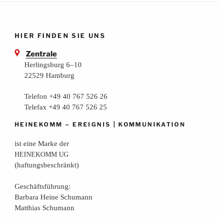
HIER FINDEN SIE UNS
Zentrale
Herlingsburg 6–10
22529 Hamburg
Telefon +49 40 767 526 26
Telefax +49 40 767 526 25
–
|
HEINEKOMM
EREIGNIS
KOMMUNIKATION
ist eine Mar­ke der
HEINEKOMM
UG
(haf­tungs­be­schränkt)
Geschäfts­füh­rung:
Bar­ba­ra Hei­ne Schumann
Mat­thi­as Schumann