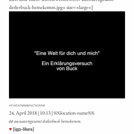
detlevbuck-heinekomm.jpg« size=»large«]
@
HEINEKOMM
INSTAGRAM
24. April 2018 | 10:13 | %%loca­ti­on-name%%
## aus­waer­ti­ge­samt det­lev­buck heinekomm
♥
[igp-likes]