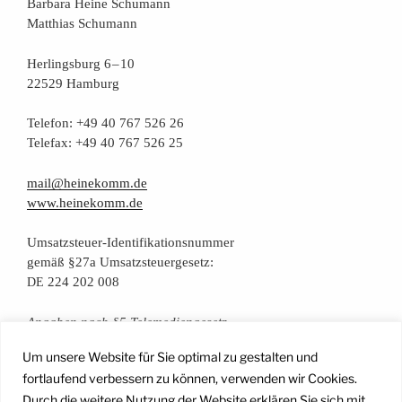
Bar­ba­ra Hei­ne Schumann
Mat­thi­as Schumann
Her­lings­burg 6 – 10
22529 Hamburg
Tele­fon: +49 40 767 526 26
Tele­fax: +49 40 767 526 25
mail@heinekomm.de
www.heinekomm.de
Umsatz­steu­er-Iden­ti­fi­ka­ti­ons­num­mer
gemäß §27a Umsatzsteuergesetz:
224 202 008
DE
Anga­ben nach §5 Telemediengesetz
Um unsere Website für Sie optimal zu gestalten und
Daten­schutz­er­klä­rung
fortlaufend verbessern zu können, verwenden wir Cookies.
Durch die weitere Nutzung der Website erklären Sie sich mit