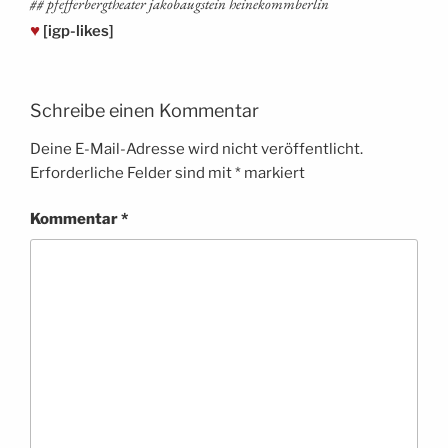
## pfef­fer­berg­thea­ter jako­baug­stein heinekommberlin
♥
[igp-likes]
Schreibe einen Kommentar
Deine E-Mail-Adresse wird nicht veröffentlicht.
Erforderliche Felder sind mit
*
markiert
Kommentar
*