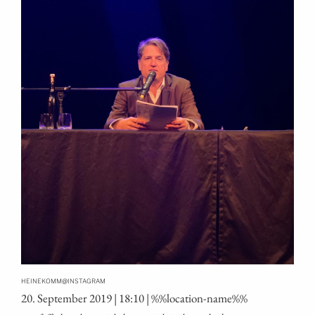
@
HEINEKOMM
INSTAGRAM
20. Sep­tem­ber 2019 | 18:10 | %%loca­ti­on-name%%