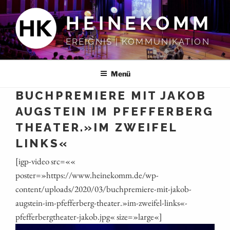
Zum
HEINEKOMM
Inhalt
springen
EREIGNIS | KOMMUNIKATION
Menü
BUCHPREMIERE MIT JAKOB
AUGSTEIN IM PFEFFERBERG
THEATER.»IM ZWEIFEL
LINKS«
[igp-video src=««
poster=»https://www.heinekomm.de/wp-
content/uploads/2020/03/buchpremiere-mit-jakob-
augstein-im-pfefferberg-theater.»im-zweifel-links«-
pfefferbergtheater-jakob.jpg« size=»large«]