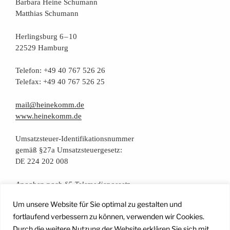
Bar­ba­ra Hei­ne Schumann
Mat­thi­as Schumann
Her­lings­burg 6 – 10
22529 Hamburg
Tele­fon: +49 40 767 526 26
Tele­fax: +49 40 767 526 25
mail@heinekomm.de
www.heinekomm.de
Umsatz­steu­er-Iden­ti­fi­ka­ti­ons­num­mer
gemäß §27a Umsatzsteuergesetz:
224 202 008
DE
Anga­ben nach §5 Telemediengesetz
Um unsere Website für Sie optimal zu gestalten und
Daten­schutz­er­klä­rung
fortlaufend verbessern zu können, verwenden wir Cookies.
Durch die weitere Nutzung der Website erklären Sie sich mit