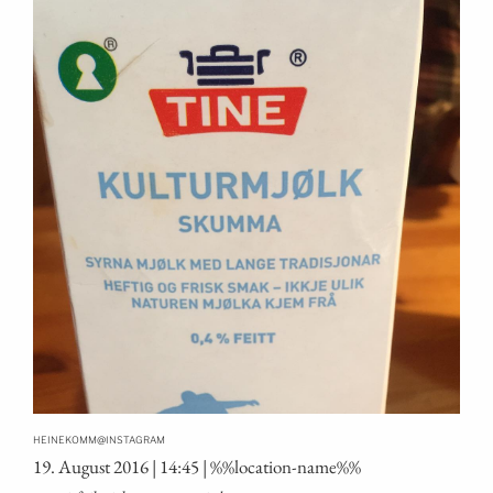
@
HEINEKOMM
INSTAGRAM
19. August 2016 | 14:45 | %%loca­ti­on-name%%