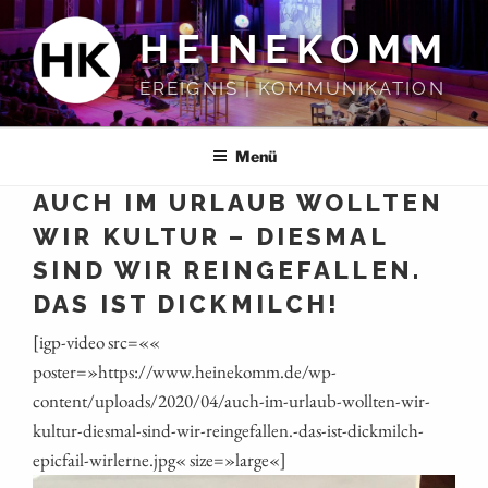
Zum
HEINEKOMM
Inhalt
springen
EREIGNIS | KOMMUNIKATION
Menü
AUCH IM URLAUB WOLLTEN
WIR KULTUR – DIESMAL
SIND WIR REINGEFALLEN.
DAS IST DICKMILCH!
[igp-video src=««
poster=»https://www.heinekomm.de/wp-
content/uploads/2020/04/auch-im-urlaub-wollten-wir-
kultur-diesmal-sind-wir-reingefallen.-das-ist-dickmilch-
epicfail-wirlerne.jpg« size=»large«]