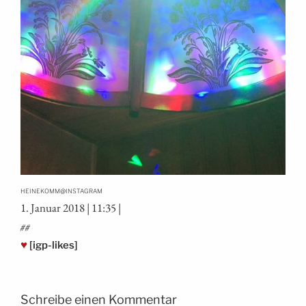
@
HEINEKOMM
INSTAGRAM
1. Janu­ar 2018 | 11:35 |
##
♥
[igp-likes]
Schreibe einen Kommentar