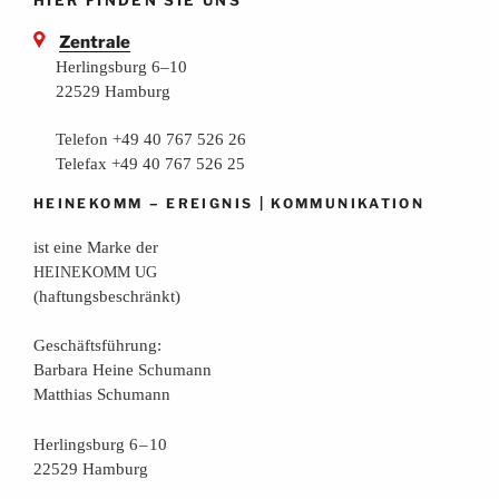
Zentrale
Herlingsburg 6–10
22529 Hamburg
Telefon +49 40 767 526 26
Telefax +49 40 767 526 25
–
|
HEINEKOMM
EREIGNIS
KOMMUNIKATION
ist eine Mar­ke der
HEINEKOMM
UG
(haf­tungs­be­schränkt)
Geschäfts­füh­rung:
Bar­ba­ra Hei­ne Schumann
Mat­thi­as Schumann
Her­lings­burg 6 – 10
22529 Hamburg