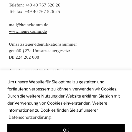
Tele­fon: +49 40 767 526 26
Tele­fax: +49 40 767 526 25
mail@heinekomm.de
www.heinekomm.de
Umsatz­steu­er-Iden­ti­fi­ka­ti­ons­num­mer
gemäß §27a Umsatzsteuergesetz:
224 202 008
DE
Anga­ben nach §5 Telemediengesetz
Um unsere Website für Sie optimal zu gestalten und
Daten­schutz­er­klä­rung
fortlaufend verbessern zu können, verwenden wir Cookies.
Durch die weitere Nutzung der Website erklären Sie sich mit
der Verwendung von Cookies einverstanden. Weitere
Facebook
Instagram
YouTube
Mail
Informationen zu Cookies finden Sie auf unserer
Datenschutzerklärung.
OK