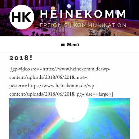
Zum
HEINEKOMM
Inhalt
springen
EREIGNIS | KOMMUNIKATION
Menü
2018!
[igp-video src=»https://www.heinekomm.de/wp-
content/uploads/2018/06/2018.mp4«
poster=»https://www.heinekomm.de/wp-
content/uploads/2018/06/2018.jpg« size=»large«]