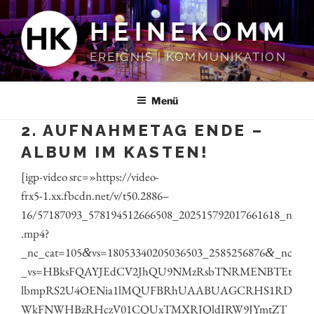
Zum
HEINEKOMM
Inhalt
springen
EREIGNIS | KOMMUNIKATION
Menü
2. AUFNAHMETAG ENDE –
ALBUM IM KASTEN!
[igp-video src=»https://video-
frx5‑1.xx.fbcdn.net/v/t50.2886 –
16/57187093_578194512666508_202515792017661618_n
.mp4?
_nc_cat=105
vs=18053340205036503_2585256876
_nc
&
&
_vs=HBksFQAYJEdCV2JhQU9NMzRsbTNRMENBTEt
lbmpRS2U4OENia1lMQUFBRhUAABUAGCRHS1RD
WkFNWHBzRHczV01CQUxTMXRJQldIRW9JYmtZT