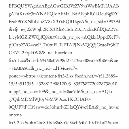
EFBQUYVAgAoABgAGwGIB3VzZV9vaWwBMRUAAB
gAFuKrk6z3mYNAFQIoAkMzLBdARphR64UeuBgSZG
FzaF9iYXNlbGluZV8xX3YxEQB16gcA
_nc_sid=59939d
&
efg=eyJ2ZW5jb2RlX3RhZyI6InZ0c192b2RfdXJsZ2Vu
&
LjcyMGZlZWQifQ%
%
_nc_oc=AQkkiUppdXcF7v
&
3D
3D
pJOrbZVG4vwP_7z0tuFURFTAPJNkVQQ3jGzuoPf3bT
CEVU2Fqd4W8
_nc_ht=video-
&
frx5‑1.xx
oh=b69468a09e98d27413ea388ea353b065
oe
&
&
=
_nc_rid=ad134ca6a7«
&
5EABA80E
poster=»https://scontent-frt3‑2.xx.fbcdn.net/v/t51.2885 –
15/54511395_432881290812003_8357587720228738010_
n.jpg?_nc_cat=109
_nc_sid=8ae9d6
_nc_oc=AQkt-
&
&
g7QjbMDMlWJ0yVoMW9xoxTKOHAF0-
0QUP7tFC35awwdo3bhurlvZHxQY4vc5EA
_nc_ht=sc
&
ontent-
frt3‑2.xx
oh=2be8ffbde8a8b9c36cb54b110af9fb67
oe=
&
&