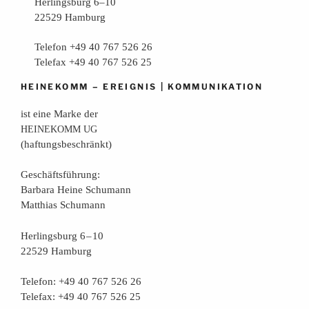
Herlingsburg 6–10
22529 Hamburg
Telefon +49 40 767 526 26
Telefax +49 40 767 526 25
–
|
HEINEKOMM
EREIGNIS
KOMMUNIKATION
ist eine Mar­ke der
HEINEKOMM
UG
(haf­tungs­be­schränkt)
Geschäfts­füh­rung:
Bar­ba­ra Hei­ne Schumann
Mat­thi­as Schumann
Her­lings­burg 6 – 10
22529 Hamburg
Tele­fon: +49 40 767 526 26
Tele­fax: +49 40 767 526 25