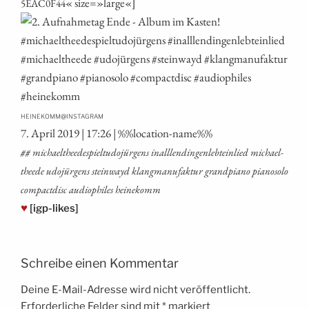
« size=»large«]
5EAC0F44
@
HEINEKOMM
INSTAGRAM
7. April 2019 | 17:26 | %%loca­ti­on-name%%
## michael­thee­de­spiel­tu­do­jür­gens inall­len­din­gen­leb­tein­lied michael­
thee­de udo­jür­gens stein­wayd klang­ma­nu­fak­tur grand­pia­no pia­no­so­lo
com­pact­disc audio­phi­les heinekomm
♥
[igp-likes]
Schreibe einen Kommentar
Deine E-Mail-Adresse wird nicht veröffentlicht.
Erforderliche Felder sind mit
*
markiert