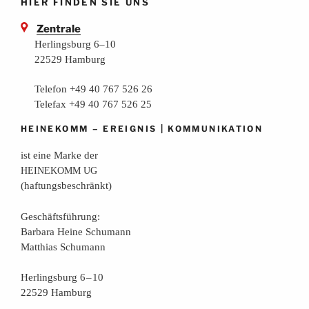
HIER FINDEN SIE UNS
Zentrale
Herlingsburg 6–10
22529 Hamburg
Telefon +49 40 767 526 26
Telefax +49 40 767 526 25
–
|
HEINEKOMM
EREIGNIS
KOMMUNIKATION
ist eine Mar­ke der
HEINEKOMM
UG
(haf­tungs­be­schränkt)
Geschäfts­füh­rung:
Bar­ba­ra Hei­ne Schumann
Mat­thi­as Schumann
Her­lings­burg 6 – 10
22529 Hamburg