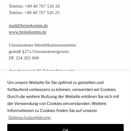
Tele­fon: +49 40 767 526 26
Tele­fax: +49 40 767 526 25
mail@heinekomm.de
www.heinekomm.de
Umsatz­steu­er-Iden­ti­fi­ka­ti­ons­num­mer
gemäß §27a Umsatzsteuergesetz:
224 202 008
DE
Anga­ben nach §5 Telemediengesetz
Um unsere Website für Sie optimal zu gestalten und
Daten­schutz­er­klä­rung
fortlaufend verbessern zu können, verwenden wir Cookies.
Durch die weitere Nutzung der Website erklären Sie sich mit
der Verwendung von Cookies einverstanden. Weitere
Facebook
Instagram
YouTube
Mail
Informationen zu Cookies finden Sie auf unserer
Datenschutzerklärung.
OK