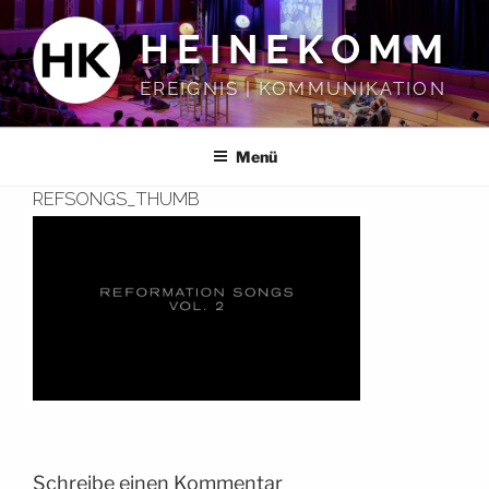
Zum
HEINEKOMM
Inhalt
springen
EREIGNIS | KOMMUNIKATION
Menü
REFSONGS_THUMB
Schreibe einen Kommentar