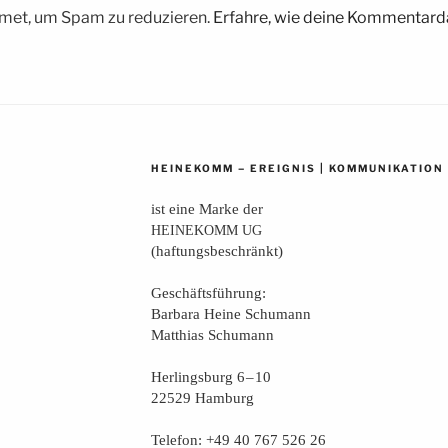
met, um Spam zu reduzieren.
Erfahre, wie deine Kommentarda
–
|
HEINEKOMM
EREIGNIS
KOMMUNIKATION
ist eine Mar­ke der
HEINEKOMM
UG
(haf­tungs­be­schränkt)
Geschäfts­füh­rung:
Bar­ba­ra Hei­ne Schumann
Mat­thi­as Schumann
Her­lings­burg 6 – 10
22529 Hamburg
Tele­fon: +49 40 767 526 26