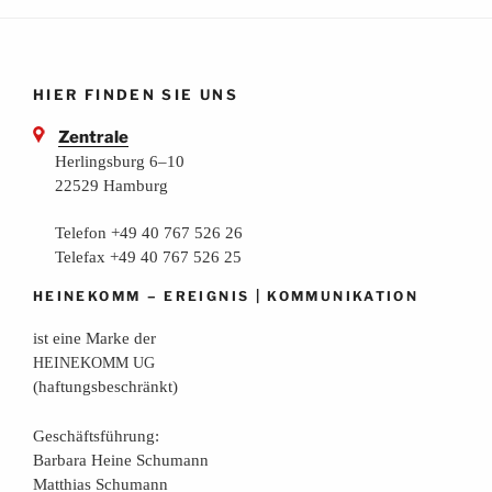
HIER FINDEN SIE UNS
Zentrale
Herlingsburg 6–10
22529 Hamburg
Telefon +49 40 767 526 26
Telefax +49 40 767 526 25
–
|
HEINEKOMM
EREIGNIS
KOMMUNIKATION
ist eine Mar­ke der
HEINEKOMM
UG
(haf­tungs­be­schränkt)
Geschäfts­füh­rung:
Bar­ba­ra Hei­ne Schumann
Mat­thi­as Schumann