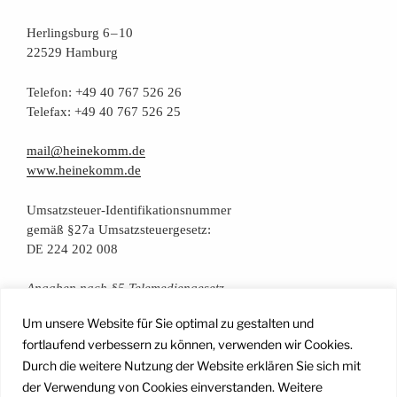
Her­lings­burg 6 – 10
22529 Hamburg
Tele­fon: +49 40 767 526 26
Tele­fax: +49 40 767 526 25
mail@heinekomm.de
www.heinekomm.de
Umsatz­steu­er-Iden­ti­fi­ka­ti­ons­num­mer
gemäß §27a Umsatzsteuergesetz:
224 202 008
DE
Anga­ben nach §5 Telemediengesetz
Um unsere Website für Sie optimal zu gestalten und
Daten­schutz­er­klä­rung
fortlaufend verbessern zu können, verwenden wir Cookies.
Durch die weitere Nutzung der Website erklären Sie sich mit
der Verwendung von Cookies einverstanden. Weitere