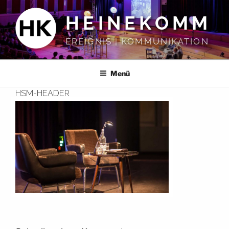
Zum
HEINEKOMM
Inhalt
springen
EREIGNIS | KOMMUNIKATION
Menü
HSM-HEADER