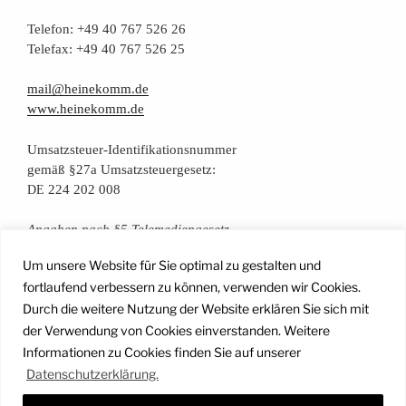
Tele­fon: +49 40 767 526 26
Tele­fax: +49 40 767 526 25
mail@heinekomm.de
www.heinekomm.de
Umsatz­steu­er-Iden­ti­fi­ka­ti­ons­num­mer
gemäß §27a Umsatzsteuergesetz:
224 202 008
DE
Anga­ben nach §5 Telemediengesetz
Um unsere Website für Sie optimal zu gestalten und
Daten­schutz­er­klä­rung
fortlaufend verbessern zu können, verwenden wir Cookies.
Durch die weitere Nutzung der Website erklären Sie sich mit
der Verwendung von Cookies einverstanden. Weitere
Facebook
Instagram
YouTube
Mail
Informationen zu Cookies finden Sie auf unserer
Datenschutzerklärung.