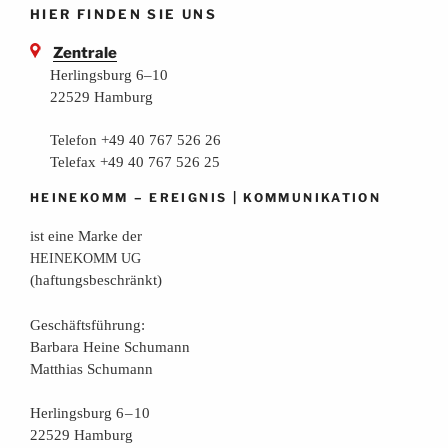
HIER FINDEN SIE UNS
Zentrale
Herlingsburg 6–10
22529 Hamburg
Telefon +49 40 767 526 26
Telefax +49 40 767 526 25
–
|
HEINEKOMM
EREIGNIS
KOMMUNIKATION
ist eine Mar­ke der
HEINEKOMM
UG
(haf­tungs­be­schränkt)
Geschäfts­füh­rung:
Bar­ba­ra Hei­ne Schumann
Mat­thi­as Schumann
Her­lings­burg 6 – 10
22529 Hamburg