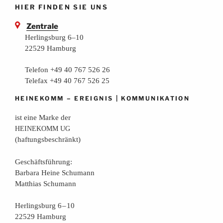
HIER FINDEN SIE UNS
Zentrale
Herlingsburg 6–10
22529 Hamburg
Telefon +49 40 767 526 26
Telefax +49 40 767 526 25
–
|
HEINEKOMM
EREIGNIS
KOMMUNIKATION
ist eine Mar­ke der
HEINEKOMM
UG
(haf­tungs­be­schränkt)
Geschäfts­füh­rung:
Bar­ba­ra Hei­ne Schumann
Mat­thi­as Schumann
Her­lings­burg 6 – 10
22529 Hamburg