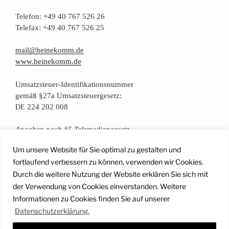
Tele­fon: +49 40 767 526 26
Tele­fax: +49 40 767 526 25
mail@heinekomm.de
www.heinekomm.de
Umsatz­steu­er-Iden­ti­fi­ka­ti­ons­num­mer
gemäß §27a Umsatzsteuergesetz:
224 202 008
DE
Anga­ben nach §5 Telemediengesetz
Um unsere Website für Sie optimal zu gestalten und
Daten­schutz­er­klä­rung
fortlaufend verbessern zu können, verwenden wir Cookies.
Durch die weitere Nutzung der Website erklären Sie sich mit
der Verwendung von Cookies einverstanden. Weitere
Facebook
Instagram
YouTube
Mail
Informationen zu Cookies finden Sie auf unserer
Datenschutzerklärung.