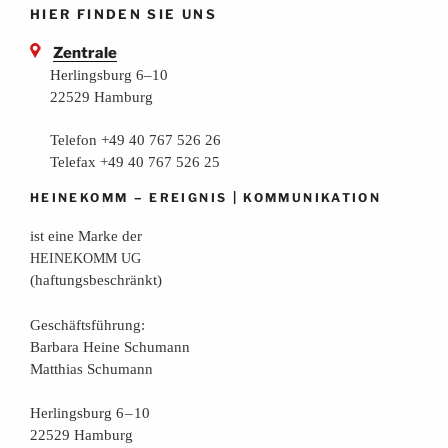
HIER FINDEN SIE UNS
Zentrale
Herlingsburg 6–10
22529 Hamburg
Telefon +49 40 767 526 26
Telefax +49 40 767 526 25
–
|
HEINEKOMM
EREIGNIS
KOMMUNIKATION
ist eine Mar­ke der
HEINEKOMM
UG
(haf­tungs­be­schränkt)
Geschäfts­füh­rung:
Bar­ba­ra Hei­ne Schumann
Mat­thi­as Schumann
Her­lings­burg 6 – 10
22529 Hamburg