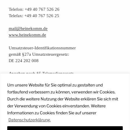
Tele­fon: +49 40 767 526 26
Tele­fax: +49 40 767 526 25
mail@heinekomm.de
www.heinekomm.de
Umsatz­steu­er-Iden­ti­fi­ka­ti­ons­num­mer
gemäß §27a Umsatzsteuergesetz:
224 202 008
DE
Anga­ben nach §5 Telemediengesetz
Um unsere Website für Sie optimal zu gestalten und
Daten­schutz­er­klä­rung
fortlaufend verbessern zu können, verwenden wir Cookies.
Durch die weitere Nutzung der Website erklären Sie sich mit
der Verwendung von Cookies einverstanden. Weitere
Facebook
Instagram
YouTube
Mail
Informationen zu Cookies finden Sie auf unserer
Datenschutzerklärung.