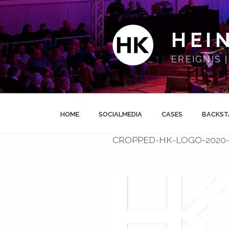
Zum
Inhalt
springen
HEI
EREIGNIS
HOME
SOCIALMEDIA
CASES
BACKST
CROPPED-HK-LOGO-2020-