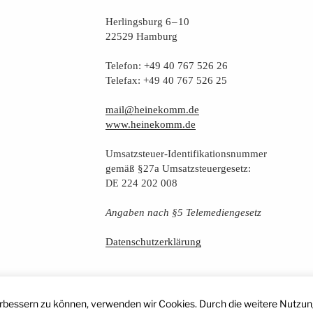
Her­lings­burg 6 – 10
22529 Hamburg
Tele­fon: +49 40 767 526 26
Tele­fax: +49 40 767 526 25
mail@heinekomm.de
www.heinekomm.de
Umsatz­steu­er-Iden­ti­fi­ka­ti­ons­num­mer
gemäß §27a Umsatzsteuergesetz:
224 202 008
DE
Anga­ben nach §5 Telemediengesetz
Daten­schutz­er­klä­rung
erbessern zu können, verwenden wir Cookies. Durch die weitere Nutzun