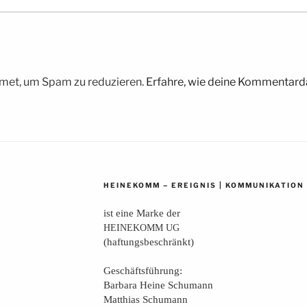
met, um Spam zu reduzieren.
Erfahre, wie deine Kommentarda
–
|
HEINEKOMM
EREIGNIS
KOMMUNIKATION
ist eine Mar­ke der
HEINEKOMM
UG
(haf­tungs­be­schränkt)
Geschäfts­füh­rung:
Bar­ba­ra Hei­ne Schumann
Mat­thi­as Schumann