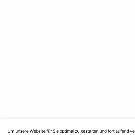
Facebook
Instagram
YouTube
Mail
Um unsere Website für Sie optimal zu gestalten und fortlaufend v