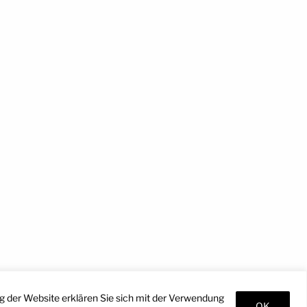
g der Website erklären Sie sich mit der Verwendung
OK