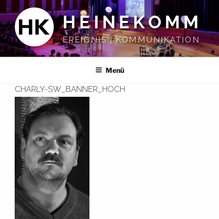
Zum
HEINEKOMM
Inhalt
springen
EREIGNIS | KOMMUNIKATION
Menü
CHARLY-SW_BANNER_HOCH