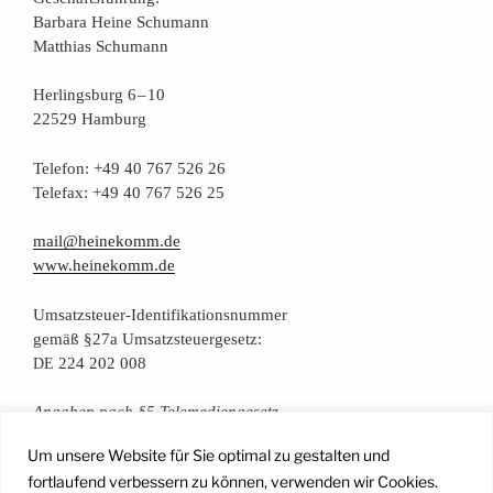
Bar­ba­ra Hei­ne Schumann
Mat­thi­as Schumann
Her­lings­burg 6 – 10
22529 Hamburg
Tele­fon: +49 40 767 526 26
Tele­fax: +49 40 767 526 25
mail@heinekomm.de
www.heinekomm.de
Umsatz­steu­er-Iden­ti­fi­ka­ti­ons­num­mer
gemäß §27a Umsatzsteuergesetz:
224 202 008
DE
Anga­ben nach §5 Telemediengesetz
Um unsere Website für Sie optimal zu gestalten und
Daten­schutz­er­klä­rung
fortlaufend verbessern zu können, verwenden wir Cookies.