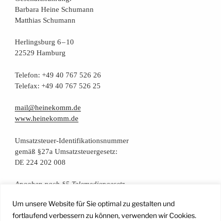
Bar­ba­ra Hei­ne Schumann
Mat­thi­as Schumann
Her­lings­burg 6 – 10
22529 Hamburg
Tele­fon: +49 40 767 526 26
Tele­fax: +49 40 767 526 25
mail@heinekomm.de
www.heinekomm.de
Umsatz­steu­er-Iden­ti­fi­ka­ti­ons­num­mer
gemäß §27a Umsatzsteuergesetz:
224 202 008
DE
Anga­ben nach §5 Telemediengesetz
Um unsere Website für Sie optimal zu gestalten und
Daten­schutz­er­klä­rung
fortlaufend verbessern zu können, verwenden wir Cookies.