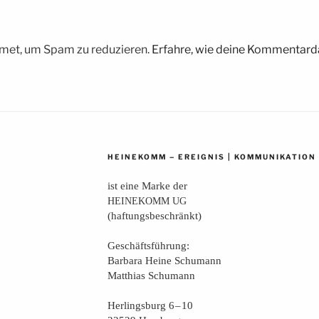
met, um Spam zu reduzieren.
Erfahre, wie deine Kommentarda
–
|
HEINEKOMM
EREIGNIS
KOMMUNIKATION
ist eine Mar­ke der
HEINEKOMM
UG
(haf­tungs­be­schränkt)
Geschäfts­füh­rung:
Bar­ba­ra Hei­ne Schumann
Mat­thi­as Schumann
Her­lings­burg 6 – 10