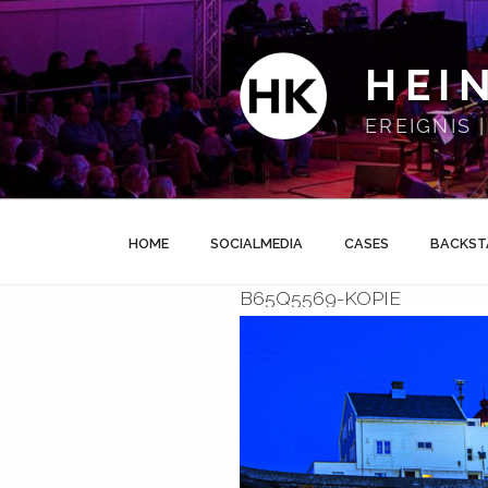
Zum
Inhalt
springen
HEI
EREIGNIS
HOME
SOCIALMEDIA
CASES
BACKST
B65Q5569-KOPIE