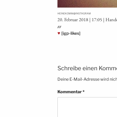
@
HEINEKOMM
INSTAGRAM
20. Febru­ar 2018 | 17:05 | Han­
##
♥
[igp-likes]
Schreibe einen Komm
Deine E-Mail-Adresse wird nicht
Kommentar
*