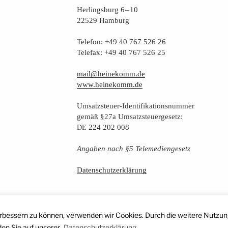
Her­lings­burg 6 – 10
22529 Hamburg
Tele­fon: +49 40 767 526 26
Tele­fax: +49 40 767 526 25
mail@heinekomm.de
www.heinekomm.de
Umsatz­steu­er-Iden­ti­fi­ka­ti­ons­num­mer
gemäß §27a Umsatzsteuergesetz:
224 202 008
DE
Anga­ben nach §5 Telemediengesetz
Daten­schutz­er­klä­rung
erbessern zu können, verwenden wir Cookies. Durch die weitere Nutzun
den Sie auf unserer
Datenschutzerklärung.