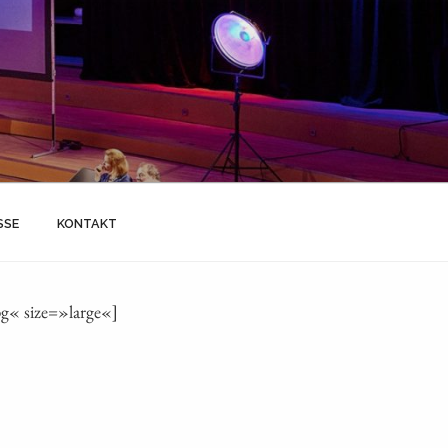
SSE
KONTAKT
g« size=»large«]