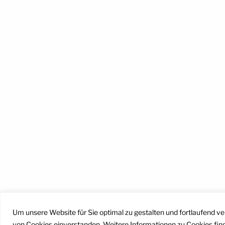
Facebook
Instagram
YouTube
Mail
Um unsere Website für Sie optimal zu gestalten und fortlaufend v
von Cookies einverstanden. Weitere Informationen zu Cookies fin