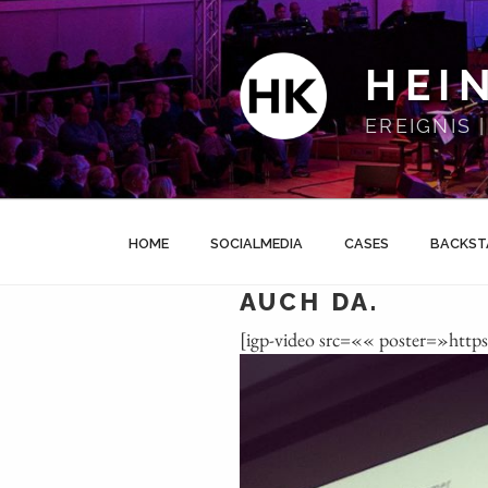
Zum
Inhalt
springen
HEI
EREIGNIS
HOME
SOCIALMEDIA
CASES
BACKST
AUCH DA.
[igp-video src=«« poster=»htt