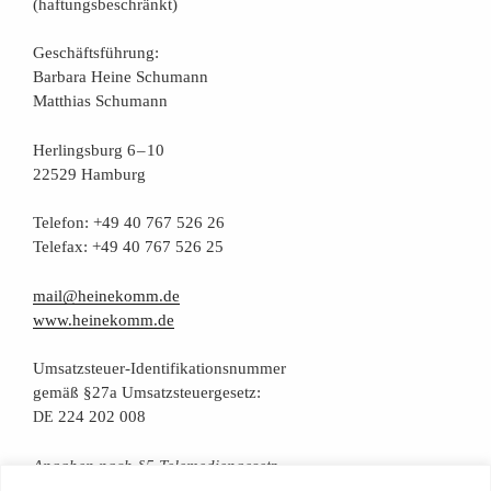
(haf­tungs­be­schränkt)
Geschäfts­füh­rung:
Bar­ba­ra Hei­ne Schumann
Mat­thi­as Schumann
Her­lings­burg 6 – 10
22529 Hamburg
Tele­fon: +49 40 767 526 26
Tele­fax: +49 40 767 526 25
mail@heinekomm.de
www.heinekomm.de
Umsatz­steu­er-Iden­ti­fi­ka­ti­ons­num­mer
gemäß §27a Umsatzsteuergesetz:
224 202 008
DE
Anga­ben nach §5 Telemediengesetz