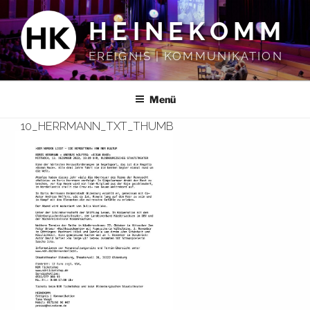
Zum
HEINEKOMM
Inhalt
springen
EREIGNIS | KOMMUNIKATION
Menü
10_HERRMANN_TXT_THUMB