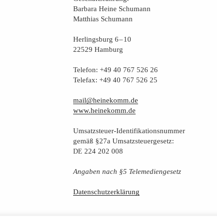
Bar­ba­ra Hei­ne Schumann
Mat­thi­as Schumann
Her­lings­burg 6 – 10
22529 Hamburg
Tele­fon: +49 40 767 526 26
Tele­fax: +49 40 767 526 25
mail@heinekomm.de
www.heinekomm.de
Umsatz­steu­er-Iden­ti­fi­ka­ti­ons­num­mer
gemäß §27a Umsatzsteuergesetz:
224 202 008
DE
Anga­ben nach §5 Telemediengesetz
Daten­schutz­er­klä­rung