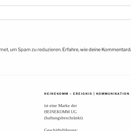
met, um Spam zu reduzieren.
Erfahre, wie deine Kommentarda
–
|
HEINEKOMM
EREIGNIS
KOMMUNIKATION
ist eine Mar­ke der
HEINEKOMM
UG
(haf­tungs­be­schränkt)
Geschäfts­füh­rung: