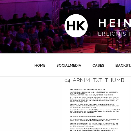
Zum
Inhalt
springen
HEI
EREIGNIS
HOME
SOCIALMEDIA
CASES
BACKST
04_ARNIM_TXT_THUMB