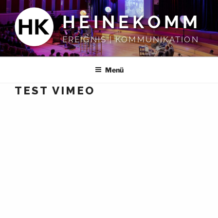
Zum
HEINEKOMM
Inhalt
springen
EREIGNIS | KOMMUNIKATION
Menü
TEST VIMEO