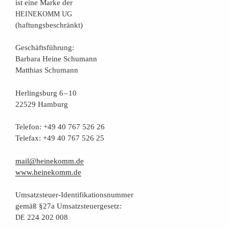
ist eine Mar­ke der
HEINEKOMM
UG
(haf­tungs­be­schränkt)
Geschäfts­füh­rung:
Bar­ba­ra Hei­ne Schumann
Mat­thi­as Schumann
Her­lings­burg 6 – 10
22529 Hamburg
Tele­fon: +49 40 767 526 26
Tele­fax: +49 40 767 526 25
mail@heinekomm.de
www.heinekomm.de
Umsatz­steu­er-Iden­ti­fi­ka­ti­ons­num­mer
gemäß §27a Umsatzsteuergesetz:
224 202 008
DE