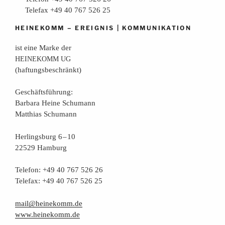
Telefax +49 40 767 526 25
–
|
HEINEKOMM
EREIGNIS
KOMMUNIKATION
ist eine Mar­ke der
HEINEKOMM
UG
(haf­tungs­be­schränkt)
Geschäfts­füh­rung:
Bar­ba­ra Hei­ne Schumann
Mat­thi­as Schumann
Her­lings­burg 6 – 10
22529 Hamburg
Tele­fon: +49 40 767 526 26
Tele­fax: +49 40 767 526 25
mail@heinekomm.de
www.heinekomm.de