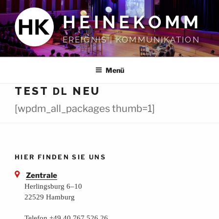
Zum
HEINEKOMM
Inhalt
springen
EREIGNIS | KOMMUNIKATION
Menü
TEST
NEU
DL
[wpdm_all_packages thumb=1]
HIER FINDEN SIE UNS
Zentrale
Herlingsburg 6–10
22529 Hamburg
Telefon +49 40 767 526 26