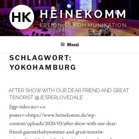
Zum
HEINEKOMM
Inhalt
springen
EREIGNIS | KOMMUNIKATION
Menü
SCHLAGWORT:
YOKOHAMBURG
AFTER SHOW WITH OUR DEAR FRIEND AND GREAT
TENORIST @JESPERLOVEDALE
[igp-video src=««
poster=»https://www.heinekomm.de/wp-
content/uploads/2020/03/after-show-with-our-dear-
friend-guenterbabysommer-and-great-tenorist-