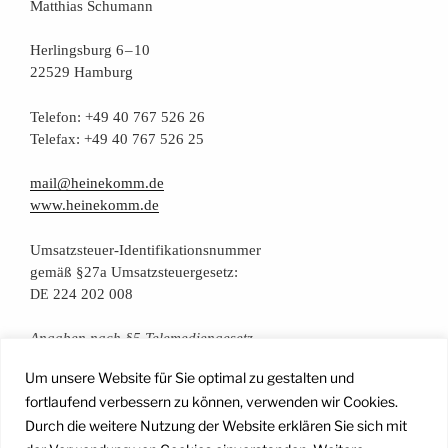
Mat­thi­as Schumann
Her­lings­burg 6 – 10
22529 Hamburg
Tele­fon: +49 40 767 526 26
Tele­fax: +49 40 767 526 25
mail@heinekomm.de
www.heinekomm.de
Umsatz­steu­er-Iden­ti­fi­ka­ti­ons­num­mer
gemäß §27a Umsatzsteuergesetz:
224 202 008
DE
Anga­ben nach §5 Telemediengesetz
Um unsere Website für Sie optimal zu gestalten und
Daten­schutz­er­klä­rung
fortlaufend verbessern zu können, verwenden wir Cookies.
Durch die weitere Nutzung der Website erklären Sie sich mit