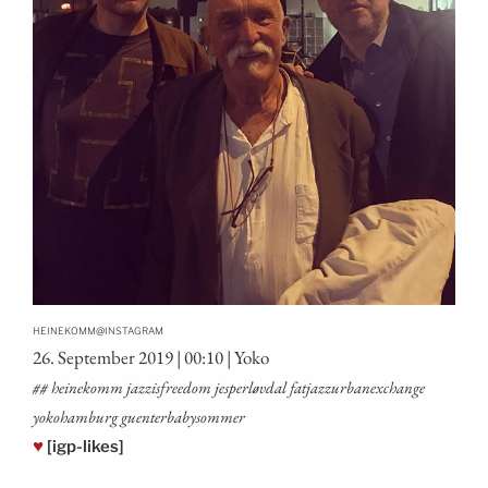
@
HEINEKOMM
INSTAGRAM
26. Sep­tem­ber 2019 | 00:10 | Yoko
## hei­ne­komm jaz­zi­sfree­dom jes­per­løv­dal fat­jaz­zur­ban­ex­ch­an­ge
yoko­ham­burg guenterbabysommer
♥
[igp-likes]