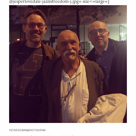
@jesperlovedale-jazzisfreedom‑j.jpg« size=»large«]
@
HEINEKOMM
INSTAGRAM