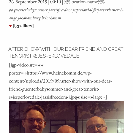
26. Sep­tem­ber 2019 | 00:10 | %%loca­ti­on-name%%
## guen­ter­ba­by­som­mer jaz­zi­sfree­dom jes­per­løv­dal fat­jaz­zur­ban­ex­ch­
an­ge yoko­ham­burg heinekomm
♥
[igp-likes]
AFTER SHOW WITH OUR DEAR FRIEND AND GREAT
TENORIST @JESPERLOVEDALE
[igp-video src=««
poster=»https://www.heinekomm.de/wp-
content/uploads/2019/09/after-show-with-our-dear-
friend-guenterbabysommer-and-great-tenorist-
@jesperlovedale-jazzisfreedom‑j.jpg« size=»large«]