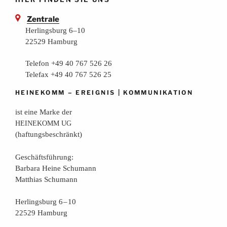
Zentrale
Herlingsburg 6–10
22529 Hamburg
Telefon +49 40 767 526 26
Telefax +49 40 767 526 25
–
|
HEINEKOMM
EREIGNIS
KOMMUNIKATION
ist eine Mar­ke der
HEINEKOMM
UG
(haf­tungs­be­schränkt)
Geschäfts­füh­rung:
Bar­ba­ra Hei­ne Schumann
Mat­thi­as Schumann
Her­lings­burg 6 – 10
22529 Hamburg