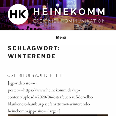
Zum
HEINEKOMM
Inhalt
springen
EREIGNIS | KOMMUNIKATION
Menü
SCHLAGWORT:
WINTERENDE
OSTERFEUER AUF DER ELBE
[igp-video src=««
poster=»https://www.heinekomm.de/wp-
content/uploads/2020/04/osterfeuer-auf-der-elbe-
blankenese-hamburg-seefahrttutnot-winterende-
heinekomm.jpg« size=»large«]