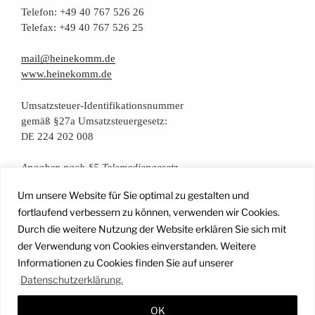
Tele­fon: +49 40 767 526 26
Tele­fax: +49 40 767 526 25
mail@heinekomm.de
www.heinekomm.de
Umsatz­steu­er-Iden­ti­fi­ka­ti­ons­num­mer
gemäß §27a Umsatzsteuergesetz:
224 202 008
DE
Anga­ben nach §5 Telemediengesetz
Um unsere Website für Sie optimal zu gestalten und
Daten­schutz­er­klä­rung
fortlaufend verbessern zu können, verwenden wir Cookies.
Durch die weitere Nutzung der Website erklären Sie sich mit
der Verwendung von Cookies einverstanden. Weitere
Facebook
Instagram
YouTube
Mail
Informationen zu Cookies finden Sie auf unserer
Datenschutzerklärung.
OK