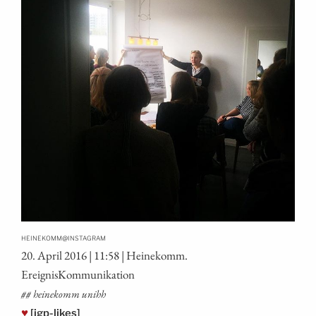
@
HEINEKOMM
INSTAGRAM
20. April 2016 | 11:58 | Hei­ne­komm.
EreignisKommunikation
## hei­ne­komm unihh
♥
[igp-likes]