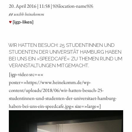
20. April 2016 | 11:58 | %%loca­ti­on-name%%
## unihh heinekomm
♥
[igp-likes]
WIR HATTEN BESUCH: 25 STUDENTINNEN UND
STUDENTEN DER UNIVERSITÄT HAMBURG HABEN
BEI UNS EIN »SPEEDCAFÉ« ZU THEMEN RUND UM
VERANSTALTUNGEN MITGEMACHT.
[igp-video src=««
poster=»https://www.heinekomm.de/wp-
content/uploads/2018/06/wir-hatten-besuch-25-
studentinnen-und-studenten-der-universitaet-hamburg-
haben-bei-uns-ein-speedcafe.jpg« size=»large«]