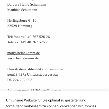
Bar­ba­ra Hei­ne Schumann
Mat­thi­as Schumann
Her­lings­burg 6 – 10
22529 Hamburg
Tele­fon: +49 40 767 526 26
Tele­fax: +49 40 767 526 25
mail@heinekomm.de
www.heinekomm.de
Umsatz­steu­er-Iden­ti­fi­ka­ti­ons­num­mer
gemäß §27a Umsatzsteuergesetz:
224 202 008
DE
Anga­ben nach §5 Telemediengesetz
Um unsere Website für Sie optimal zu gestalten und
Daten­schutz­er­klä­rung
fortlaufend verbessern zu können, verwenden wir Cookies.