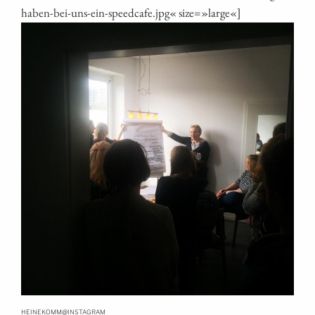
haben-bei-uns-ein-speedcafe.jpg« size=»large«]
@
HEINEKOMM
INSTAGRAM