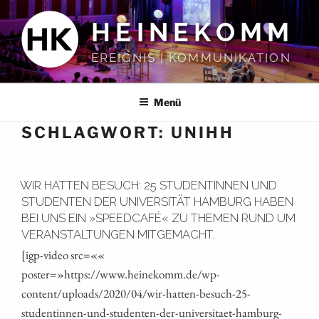
Zum
HEINEKOMM
Inhalt
springen
EREIGNIS | KOMMUNIKATION
Menü
SCHLAGWORT:
UNIHH
WIR HATTEN BESUCH: 25 STUDENTINNEN UND
STUDENTEN DER UNIVERSITÄT HAMBURG HABEN
BEI UNS EIN »SPEEDCAFÉ« ZU THEMEN RUND UM
VERANSTALTUNGEN MITGEMACHT.
[igp-video src=««
poster=»https://www.heinekomm.de/wp-
content/uploads/2020/04/wir-hatten-besuch-25-
studentinnen-und-studenten-der-universitaet-hamburg-