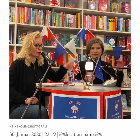
@
HEINEKOMM
INSTAGRAM
30. Janu­ar 2020 | 22:19 | %%loca­ti­on-name%%