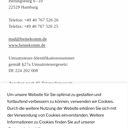
Her­lings­burg 6 – 10
22529 Hamburg
Tele­fon: +49 40 767 526 26
Tele­fax: +49 40 767 526 25
mail@heinekomm.de
www.heinekomm.de
Umsatz­steu­er-Iden­ti­fi­ka­ti­ons­num­mer
gemäß §27a Umsatzsteuergesetz:
224 202 008
DE
Anga­ben nach §5 Telemediengesetz
Um unsere Website für Sie optimal zu gestalten und
Daten­schutz­er­klä­rung
fortlaufend verbessern zu können, verwenden wir Cookies.
Durch die weitere Nutzung der Website erklären Sie sich mit
der Verwendung von Cookies einverstanden. Weitere
Facebook
Instagram
YouTube
Mail
Informationen zu Cookies finden Sie auf unserer