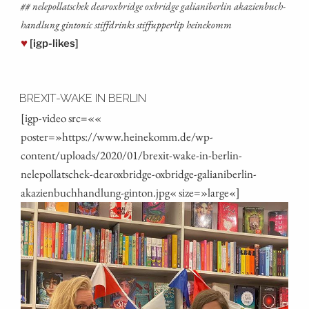
## nele­pol­lat­schek dearox­bridge oxbridge galia­ni­ber­lin aka­zi­en­buch­
hand­lung gin­to­nic stiff­drinks stif­fup­per­lip heinekomm
♥
[igp-likes]
BREXIT-WAKE IN BERLIN
[igp-video src=««
poster=»https://www.heinekomm.de/wp-
content/uploads/2020/01/brexit-wake-in-berlin-
nelepollatschek-dearoxbridge-oxbridge-galianiberlin-
akazienbuchhandlung-ginton.jpg« size=»large«]