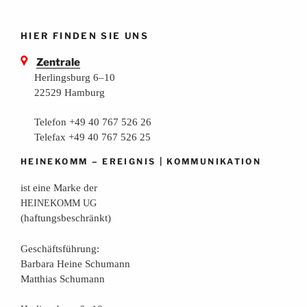
HIER FINDEN SIE UNS
Zentrale
Herlingsburg 6–10
22529 Hamburg
Telefon +49 40 767 526 26
Telefax +49 40 767 526 25
–
|
HEINEKOMM
EREIGNIS
KOMMUNIKATION
ist eine Mar­ke der
HEINEKOMM
UG
(haf­tungs­be­schränkt)
Geschäfts­füh­rung:
Bar­ba­ra Hei­ne Schumann
Mat­thi­as Schumann