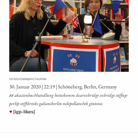
@
HEINEKOMM
INSTAGRAM
30. Janu­ar 2020 | 22:19 | Schö­ne­berg, Ber­lin, Germany
## aka­zi­en­buch­hand­lung hei­ne­komm dearox­bridge oxbridge stif­fup­
per­lip stiff­drinks galia­ni­ber­lin nele­pol­lat­schek gintonic
♥
[igp-likes]