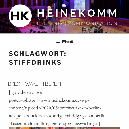
Zum
HEINEKOMM
Inhalt
springen
EREIGNIS | KOMMUNIKATION
Menü
SCHLAGWORT:
STIFFDRINKS
BREXIT-WAKE IN BERLIN
[igp-video src=««
poster=»https://www.heinekomm.de/wp-
content/uploads/2020/03/brexit-wake-in-berlin-
nelepollatschek-dearoxbridge-oxbridge-galianiberlin-
akazienbuchhandlung-ginton.jpg« size=»large«]