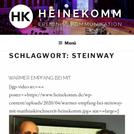
Zum
HEINEKOMM
Inhalt
springen
EREIGNIS | KOMMUNIKATION
Menü
SCHLAGWORT:
STEINWAY
WARMER EMPFANG BEI MIT
[igp-video src=««
poster=»https://www.heinekomm.de/wp-
content/uploads/2020/04/warmer-empfang-bei-steinway-
mit-matthiaskirschnereit-heinekomm.jpg« size=»large«]