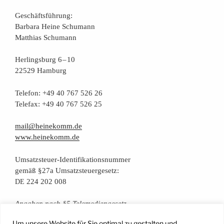
Geschäfts­füh­rung:
Bar­ba­ra Hei­ne Schumann
Mat­thi­as Schumann
Her­lings­burg 6 – 10
22529 Hamburg
Tele­fon: +49 40 767 526 26
Tele­fax: +49 40 767 526 25
mail@heinekomm.de
www.heinekomm.de
Umsatz­steu­er-Iden­ti­fi­ka­ti­ons­num­mer
gemäß §27a Umsatzsteuergesetz:
224 202 008
DE
Anga­ben nach §5 Telemediengesetz
Um unsere Website für Sie optimal zu gestalten und