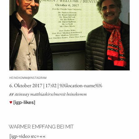
@
HEINEKOMM
INSTAGRAM
6. Okto­ber 2017 | 17:02 | %%loca­ti­on-name%%
## stein­way mat­thi­as­kirsch­ne­r­eit heinekomm
♥
[igp-likes]
WARMER EMPFANG BEI MIT
[igp-video src=««