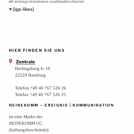
## stein­way hei­ne­komm matthiaskirschnereit
♥
[igp-likes]
HIER FINDEN SIE UNS
Zentrale
Herlingsburg 6–10
22529 Hamburg
Telefon +49 40 767 526 26
Telefax +49 40 767 526 25
–
|
HEINEKOMM
EREIGNIS
KOMMUNIKATION
ist eine Mar­ke der
HEINEKOMM
UG
(haf­tungs­be­schränkt)