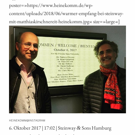
poster=»https://www.heinekomm.de/wp-
content/uploads/2018/06/warmer-empfang-bei-steinway-
mit-matthiaskirschnereit-heinekomm.jpg« size=»large«]
@
HEINEKOMM
INSTAGRAM
6. Okto­ber 2017 | 17:02 | Stein­way
Sons Hamburg
&